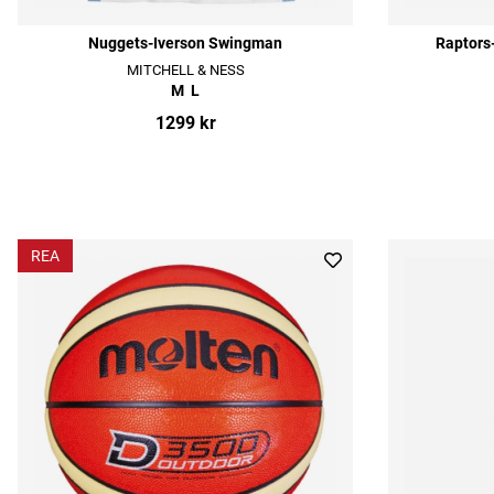
Nuggets-Iverson Swingman
Raptors
MITCHELL & NESS
M
L
1299 kr
REA