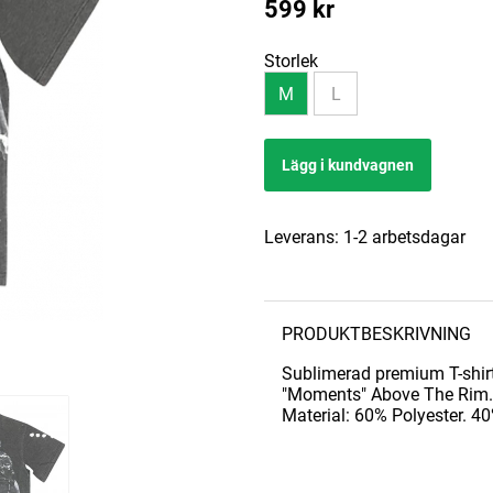
599
kr
Storlek
M
L
Lägg i kundvagnen
Leverans:
1-2 arbetsdagar
PRODUKTBESKRIVNING
Sublimerad premium T-shirt
"Moments" Above The Rim.
Material: 60% Polyester. 4