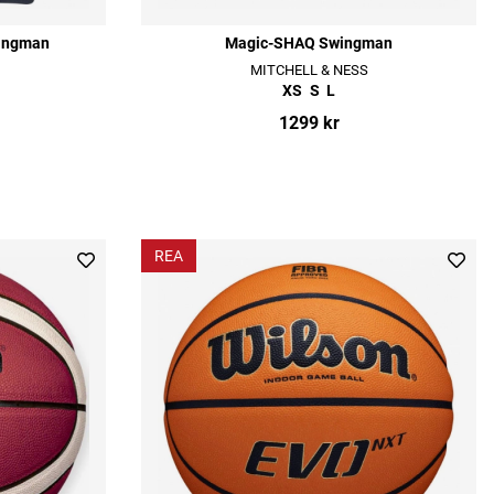
wingman
Magic-SHAQ Swingman
MITCHELL & NESS
XS
S
L
1299 kr
REA