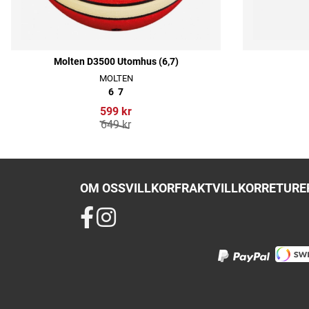
Molten D3500 Utomhus (6,7)
MOLTEN
6
7
599 kr
649 kr
OM OSS
VILLKOR
FRAKTVILLKOR
RETURER