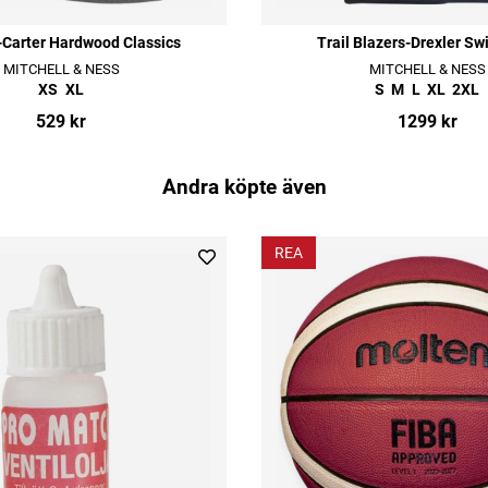
-Carter Hardwood Classics
Trail Blazers-Drexler S
MITCHELL & NESS
MITCHELL & NESS
XS
XL
S
M
L
XL
2XL
529 kr
1299 kr
Andra köpte även
REA