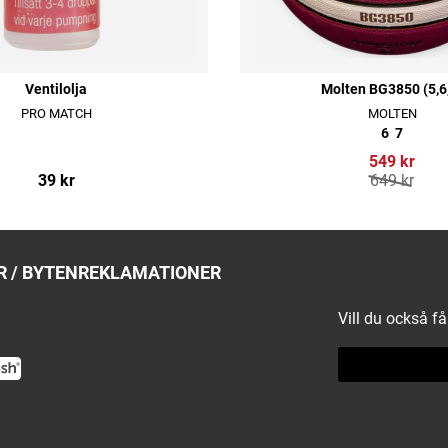
Ventilolja
Molten BG3850 (5,6
PRO MATCH
MOLTEN
6
7
549 kr
39 kr
649 kr
 / BYTEN
REKLAMATIONER
Vill du också f