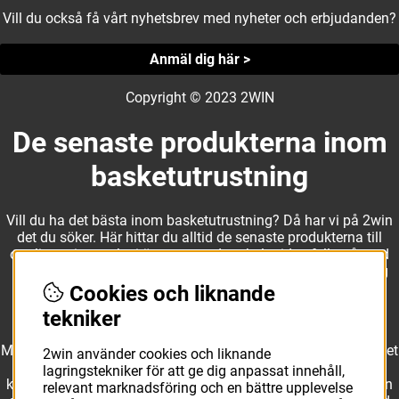
Vill du också få vårt nyhetsbrev med nyheter och erbjudanden?
Anmäl dig här >
Copyright © 2023 2WIN
De senaste produkterna inom
basketutrustning
Vill du ha det bästa inom basketutrustning? Då har vi på 2win
det du söker. Här hittar du alltid de senaste produkterna till
otroliga priser, och vi är noga med att hela tiden fylla på med
nyheter i webbshopen. Det gör oss till ett naturligt val för dig
som vill ha utrustning som överträffar alla andra märken.
Cookies och liknande
tekniker
Med ett av Sveriges största kläd- och skosortiment inom basket
2win använder cookies och liknande
kan vi erbjuda allt som du eller din klubb behöver. Välj ut
lagringstekniker för att ge dig anpassat innehåll,
kvalitativa basketbollar och basketskor från välkända märken
relevant marknadsföring och en bättre upplevelse