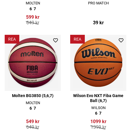
MOLTEN
PRO MATCH
6
7
599 kr
649 kr
39 kr
REA
REA
Molten BG3850 (5,6,7)
Wilson Evo NXT Fiba Game
Ball (6,7)
MOLTEN
WILSON
6
7
6
7
549 kr
1099 kr
649 kr
1399 kr