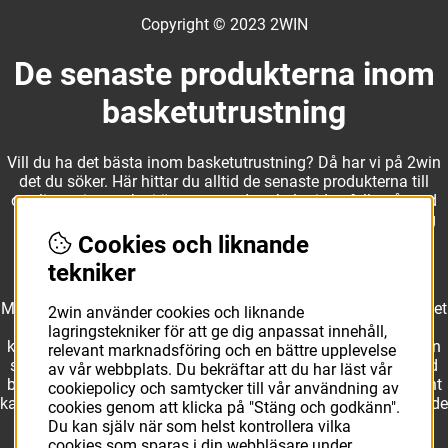
Copyright © 2023 2WIN
De senaste produkterna inom
basketutrustning
Vill du ha det bästa inom basketutrustning? Då har vi på 2win
det du söker. Här hittar du alltid de senaste produkterna till
otroliga priser, och vi är noga med att hela tiden fylla på med
nyheter i webbshopen. Det gör oss till ett naturligt val för dig
som vill ha utrustning som överträffar alla andra märken.
Cookies och liknande
tekniker
Med ett av Sveriges största kläd- och skosortiment inom basket
2win använder cookies och liknande
kan vi erbjuda allt som du eller din klubb behöver. Välj ut
lagringstekniker för att ge dig anpassat innehåll,
kvalitativa basketbollar och basketskor från välkända märken
relevant marknadsföring och en bättre upplevelse
som Molten, Nike, Adidas och Spalding och komplettera med
av vår webbplats. Du bekräftar att du har läst vår
basketkläder från Jordan. I vårt breda och prisvärda sortiment
cookiepolicy och samtycker till vår användning av
kan vi erbjuda matchkläder som ger maximal rörelsefrihet, både
cookies genom att klicka på "Stäng och godkänn".
på och utanför planen. Oavsett vad du behöver för
Du kan själv när som helst kontrollera vilka
basketutrustning kan du vara säker på att hitta den här.
cookies som sparas i din webbläsare under