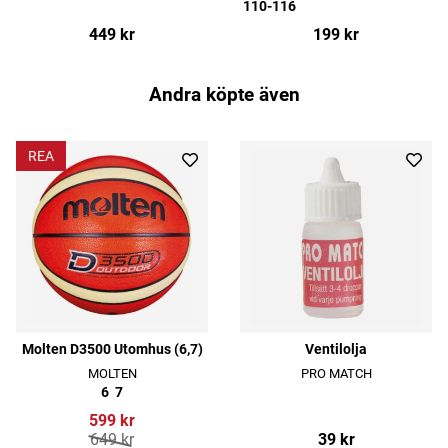
110-116
449 kr
199 kr
Andra köpte även
REA
Molten D3500 Utomhus (6,7)
Ventilolja
MOLTEN
PRO MATCH
6
7
599 kr
649 kr
39 kr