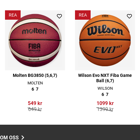
REA
REA
Molten BG3850 (5,6,7)
Wilson Evo NXT Fiba Game
Ball (6,7)
MOLTEN
WILSON
6
7
6
7
549 kr
1099 kr
649 kr
1399 kr
OM OSS