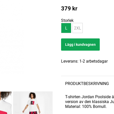
379
kr
Storlek
L
2XL
Lägg i kundvagnen
Leverans:
1-2 arbetsdagar
PRODUKTBESKRIVNING
T-shirten Jordan Poolside ä
version av den klassiska 
Material: 100% Bomull.