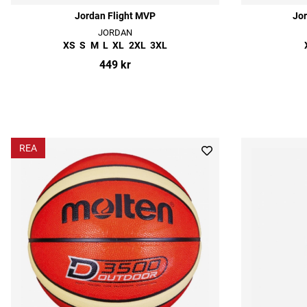
Jordan Flight MVP
Jor
JORDAN
XS
S
M
L
XL
2XL
3XL
449 kr
REA