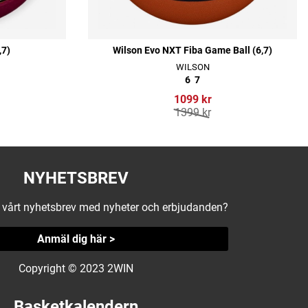
,7)
Wilson Evo NXT Fiba Game Ball (6,7)
WILSON
6
7
1099 kr
1399 kr
NYHETSBREV
å vårt nyhetsbrev med nyheter och erbjudanden?
Anmäl dig här >
Copyright © 2023 2WIN
Basketkalendern