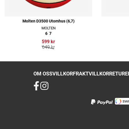
Molten D3500 Utomhus (6,7)
MOLTEN
6
7
599 kr
649 kr
OM OSS
VILLKOR
FRAKTVILLKOR
RETURER