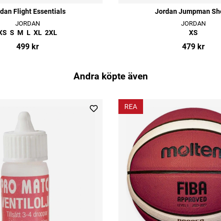
dan Flight Essentials
Jordan Jumpman Sh
JORDAN
JORDAN
XS
S
M
L
XL
2XL
XS
499 kr
479 kr
Andra köpte även
REA