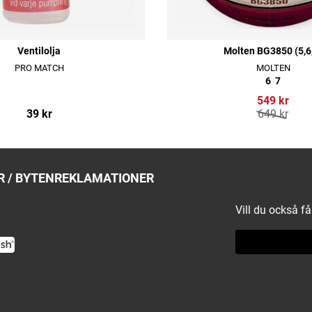
Ventilolja
Molten BG3850 (5,6
PRO MATCH
MOLTEN
6
7
549 kr
39 kr
649 kr
 / BYTEN
REKLAMATIONER
Vill du också f