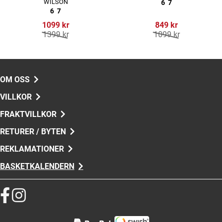
WILSON
6
7
6
7
1099 kr
849 kr
1399 kr
1099 kr
OM OSS
VILLKOR
FRAKTVILLKOR
RETURER / BYTEN
REKLAMATIONER
BASKETKALENDERN