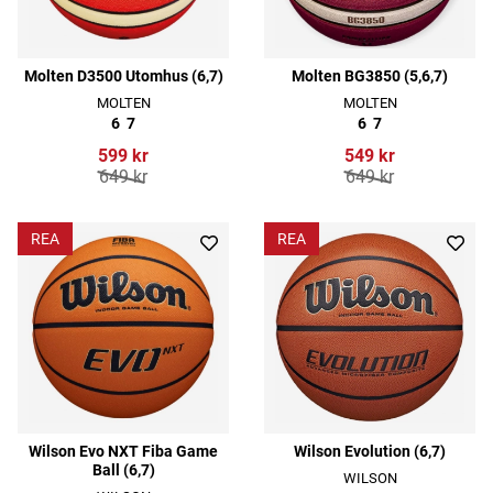
Molten D3500 Utomhus (6,7)
Molten BG3850 (5,6,7)
MOLTEN
MOLTEN
6
7
6
7
599 kr
549 kr
649 kr
649 kr
REA
REA
Wilson Evo NXT Fiba Game
Wilson Evolution (6,7)
Ball (6,7)
WILSON