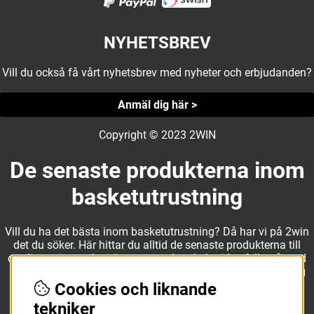
NYHETSBREV
Vill du också få vårt nyhetsbrev med nyheter och erbjudanden?
Anmäl dig här >
Copyright © 2023 2WIN
De senaste produkterna inom
basketutrustning
Vill du ha det bästa inom basketutrustning? Då har vi på 2win
det du söker. Här hittar du alltid de senaste produkterna till
otroliga priser, och vi är noga med att hela tiden fylla på med
nyheter i webbshopen. Det gör oss till ett naturligt val för dig
som vill ha utrustning som överträffar alla andra märken.
Cookies och liknande
tekniker