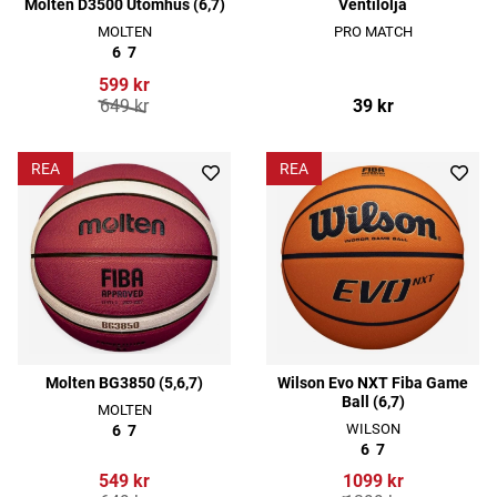
Molten D3500 Utomhus (6,7)
Ventilolja
MOLTEN
PRO MATCH
6
7
599 kr
649 kr
39 kr
REA
REA
Molten BG3850 (5,6,7)
Wilson Evo NXT Fiba Game
Ball (6,7)
MOLTEN
WILSON
6
7
6
7
549 kr
1099 kr