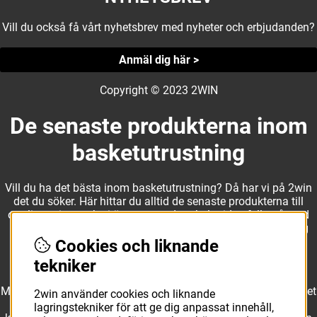
Vill du också få vårt nyhetsbrev med nyheter och erbjudanden?
Anmäl dig här >
Copyright © 2023 2WIN
De senaste produkterna inom
basketutrustning
Vill du ha det bästa inom basketutrustning? Då har vi på 2win
det du söker. Här hittar du alltid de senaste produkterna till
otroliga priser, och vi är noga med att hela tiden fylla på med
nyheter i webbshopen. Det gör oss till ett naturligt val för dig
som vill ha utrustning som överträffar alla andra märken.
Cookies och liknande
tekniker
Med ett av Sveriges största kläd- och skosortiment inom basket
2win använder cookies och liknande
kan vi erbjuda allt som du eller din klubb behöver. Välj ut
lagringstekniker för att ge dig anpassat innehåll,