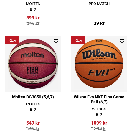
MOLTEN
PRO MATCH
6
7
599 kr
649 kr
39 kr
REA
REA
Molten BG3850 (5,6,7)
Wilson Evo NXT Fiba Game
Ball (6,7)
MOLTEN
WILSON
6
7
6
7
549 kr
1099 kr
649 kr
1399 kr