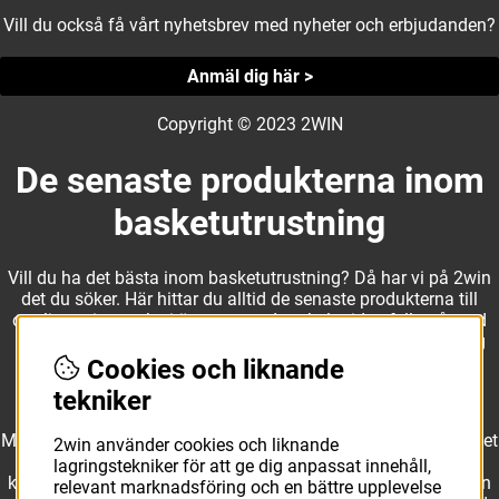
Vill du också få vårt nyhetsbrev med nyheter och erbjudanden?
Anmäl dig här >
Copyright © 2023 2WIN
De senaste produkterna inom
basketutrustning
Vill du ha det bästa inom basketutrustning? Då har vi på 2win
det du söker. Här hittar du alltid de senaste produkterna till
otroliga priser, och vi är noga med att hela tiden fylla på med
nyheter i webbshopen. Det gör oss till ett naturligt val för dig
som vill ha utrustning som överträffar alla andra märken.
Cookies och liknande
tekniker
Med ett av Sveriges största kläd- och skosortiment inom basket
2win använder cookies och liknande
kan vi erbjuda allt som du eller din klubb behöver. Välj ut
lagringstekniker för att ge dig anpassat innehåll,
kvalitativa basketbollar och basketskor från välkända märken
relevant marknadsföring och en bättre upplevelse