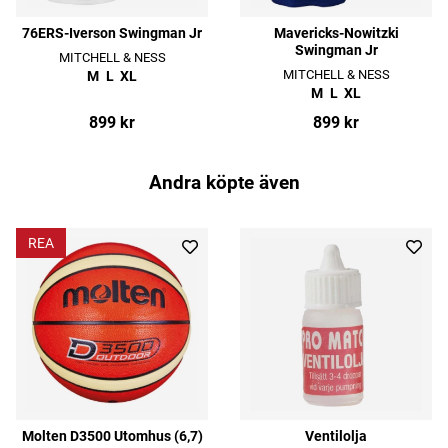
76ERS-Iverson Swingman Jr
Mavericks-Nowitzki
Swingman Jr
MITCHELL & NESS
MITCHELL & NESS
M
L
XL
M
L
XL
899 kr
899 kr
Andra köpte även
REA
Molten D3500 Utomhus (6,7)
Ventilolja