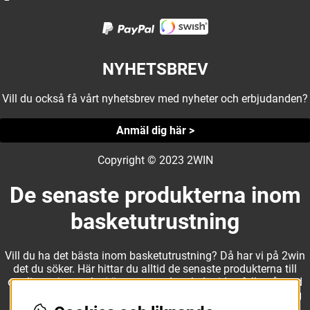
NYHETSBREV
Vill du också få vårt nyhetsbrev med nyheter och erbjudanden?
Anmäl dig här >
Copyright © 2023 2WIN
De senaste produkterna inom
basketutrustning
Vill du ha det bästa inom basketutrustning? Då har vi på 2win
det du söker. Här hittar du alltid de senaste produkterna till
otroliga priser, och vi är noga med att hela tiden fylla på med
nyheter i webbshopen. Det gör oss till ett naturligt val för dig
som vill ha utrustning som överträffar alla andra märken.