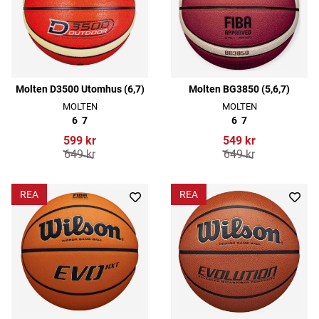
Molten D3500 Utomhus (6,7)
Molten BG3850 (5,6,7)
MOLTEN
MOLTEN
6
7
6
7
599 kr
549 kr
649 kr
649 kr
REA
REA