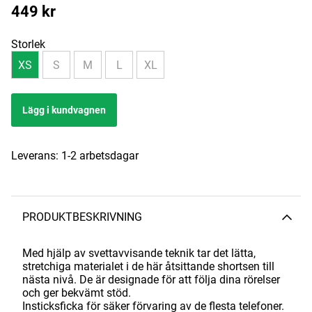
449
kr
Storlek
XS
S
M
L
XL
Lägg i kundvagnen
Leverans:
1-2 arbetsdagar
PRODUKTBESKRIVNING
Med hjälp av svettavvisande teknik tar det lätta,
stretchiga materialet i de här åtsittande shortsen till
nästa nivå. De är designade för att följa dina rörelser
och ger bekvämt stöd.
Insticksficka för säker förvaring av de flesta telefoner.