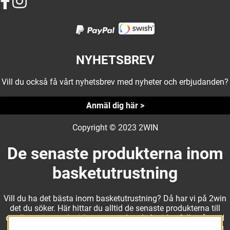
NYHETSBREV
Vill du också få vårt nyhetsbrev med nyheter och erbjudanden?
Anmäl dig här >
Copyright © 2023 2WIN
De senaste produkterna inom
basketutrustning
Vill du ha det bästa inom basketutrustning? Då har vi på 2win
det du söker. Här hittar du alltid de senaste produkterna till
otroliga priser, och vi är noga med att hela tiden fylla på med
nyheter i webbshopen. Det gör oss till ett naturligt val för dig