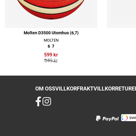
Molten D3500 Utomhus (6,7)
MOLTEN
6
7
599 kr
649 kr
OM OSS
VILLKOR
FRAKTVILLKOR
RETURER