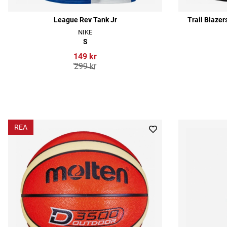
League Rev Tank Jr
Trail Blaze
NIKE
S
149 kr
299 kr
REA