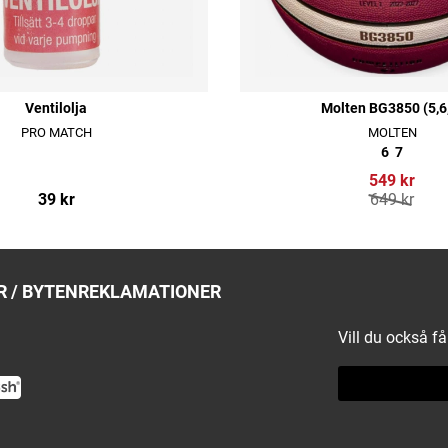
Ventilolja
Molten BG3850 (5,6
PRO MATCH
MOLTEN
6
7
549 kr
39 kr
649 kr
 / BYTEN
REKLAMATIONER
Vill du också f