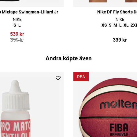
rs Mixtape Swingman-Lillard Jr
Nike DF Fly Shorts 
NIKE
NIKE
S
L
XS
S
M
L
XL
2X
539 kr
899 kr
339 kr
Andra köpte även
REA