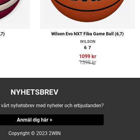
,7)
Wilson Evo NXT Fiba Game Ball (6,7)
WILSON
6
7
1099 kr
1399 kr
NYHETSBREV
å vårt nyhetsbrev med nyheter och erbjudanden?
Anmäl dig här >
Copyright © 2023 2WIN