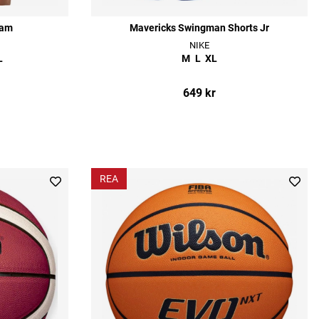
Dam
Mavericks Swingman Shorts Jr
NIKE
L
M
L
XL
649 kr
REA