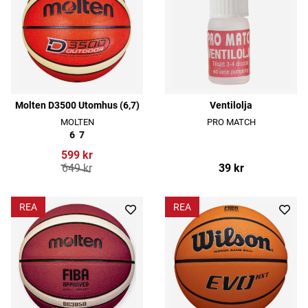
Molten D3500 Utomhus (6,7)
Ventilolja
MOLTEN
PRO MATCH
6
7
599 kr
649 kr
39 kr
REA
REA