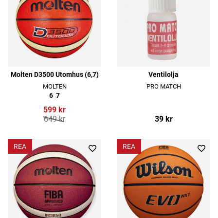
Molten D3500 Utomhus (6,7)
Ventilolja
MOLTEN
PRO MATCH
6
7
599 kr
649 kr
39 kr
REA
REA