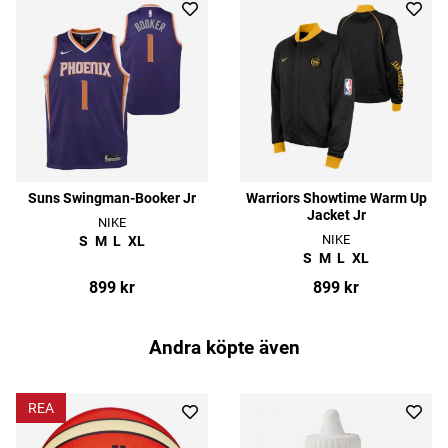
Suns Swingman-Booker Jr
Warriors Showtime Warm Up
Jacket Jr
NIKE
NIKE
S
M
L
XL
S
M
L
XL
899 kr
899 kr
Andra köpte även
REA