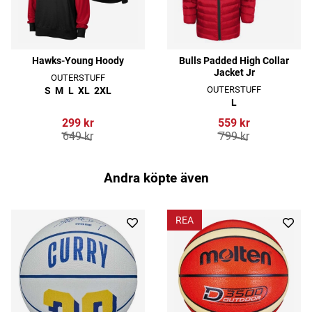
Hawks-Young Hoody
Bulls Padded High Collar
Jacket Jr
OUTERSTUFF
OUTERSTUFF
S
M
L
XL
2XL
L
299 kr
559 kr
649 kr
799 kr
Andra köpte även
REA