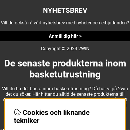
NYHETSBREV
Vill du också få vårt nyhetsbrev med nyheter och erbjudanden?
Anmäl dig här >
Copyright © 2023 2WIN
De senaste produkterna inom
basketutrustning
Vill du ha det bästa inom basketutrustning? Då har vi på 2win
det du söker. Här hittar du alltid de senaste produkterna till
otroliga priser, och vi är noga med att hela tiden fylla på med
nyheter i webbshopen. Det gör oss till ett naturligt val för dig
som vill ha utrustning som överträffar alla andra märken.
Cookies och liknande
tekniker