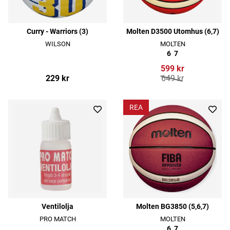
Curry - Warriors (3)
Molten D3500 Utomhus (6,7)
WILSON
MOLTEN
6
7
599 kr
229 kr
649 kr
REA
Ventilolja
Molten BG3850 (5,6,7)
PRO MATCH
MOLTEN
6
7