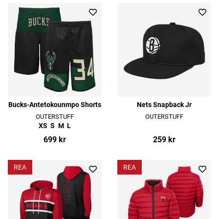
Bucks-Antetokounmpo Shorts
Nets Snapback Jr
OUTERSTUFF
OUTERSTUFF
XS
S
M
L
699 kr
259 kr
REA
REA