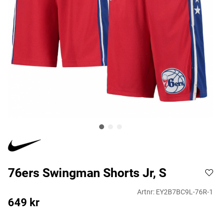
76ers Swingman Shorts Jr, S
Artnr:
EY2B7BC9L-76R-1
649
kr