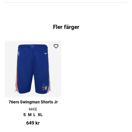
Fler färger
76ers Swingman Shorts Jr
NIKE
S
M
L
XL
649 kr