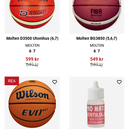
Molten D3500 Utomhus (6,7)
Molten BG3850 (5,6,7)
MOLTEN
MOLTEN
6
7
6
7
599 kr
549 kr
649 kr
649 kr
REA