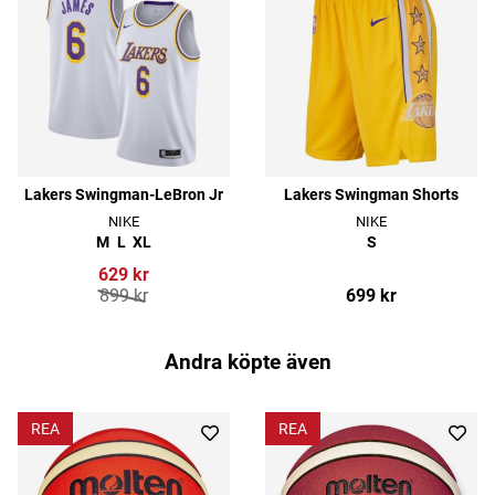
Lakers Swingman-LeBron Jr
Lakers Swingman Shorts
NIKE
NIKE
M
L
XL
S
629 kr
899 kr
699 kr
Andra köpte även
REA
REA