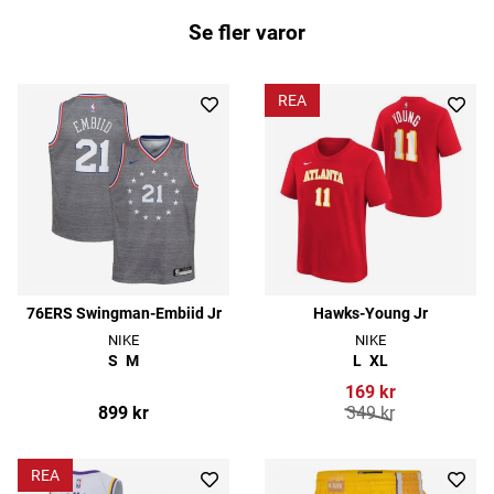
Se fler varor
REA
76ERS Swingman-Embiid Jr
Hawks-Young Jr
NIKE
NIKE
S
M
L
XL
169 kr
899 kr
349 kr
REA