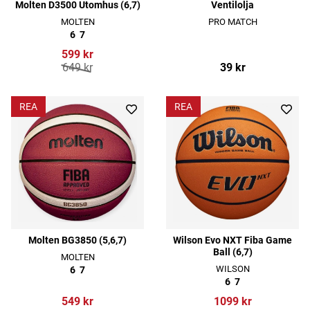
Molten D3500 Utomhus (6,7)
Ventilolja
MOLTEN
PRO MATCH
6
7
599 kr
649 kr
39 kr
REA
REA
Molten BG3850 (5,6,7)
Wilson Evo NXT Fiba Game
Ball (6,7)
MOLTEN
WILSON
6
7
6
7
549 kr
1099 kr