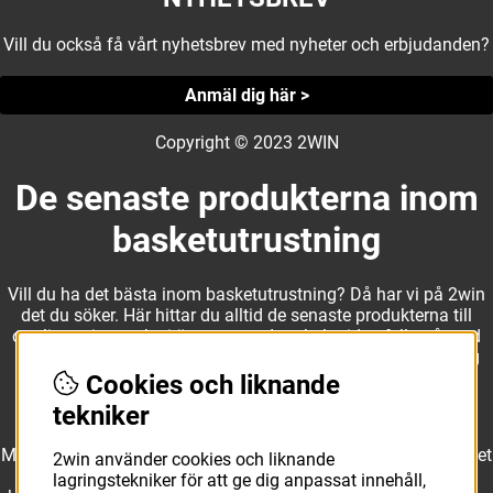
Vill du också få vårt nyhetsbrev med nyheter och erbjudanden?
Anmäl dig här >
Copyright © 2023 2WIN
De senaste produkterna inom
basketutrustning
Vill du ha det bästa inom basketutrustning? Då har vi på 2win
det du söker. Här hittar du alltid de senaste produkterna till
otroliga priser, och vi är noga med att hela tiden fylla på med
nyheter i webbshopen. Det gör oss till ett naturligt val för dig
som vill ha utrustning som överträffar alla andra märken.
Cookies och liknande
tekniker
Med ett av Sveriges största kläd- och skosortiment inom basket
2win använder cookies och liknande
kan vi erbjuda allt som du eller din klubb behöver. Välj ut
lagringstekniker för att ge dig anpassat innehåll,