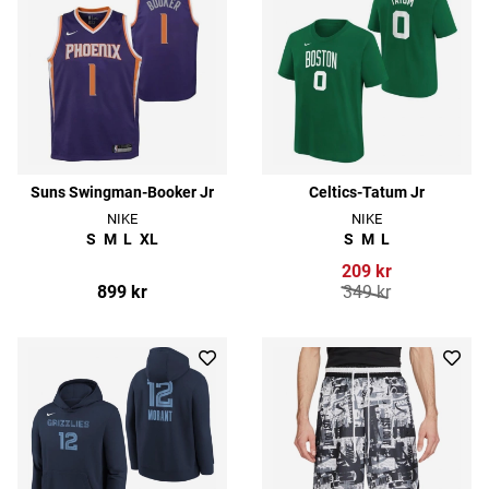
Suns Swingman-Booker Jr
Celtics-Tatum Jr
NIKE
NIKE
S
M
L
XL
S
M
L
209 kr
899 kr
349 kr