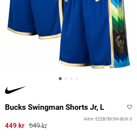
Bucks Swingman Shorts Jr, L
Artnr:
EZ2B7BC9H-BCK-3
449
kr
649
kr