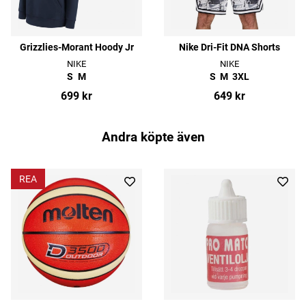
Grizzlies-Morant Hoody Jr
Nike Dri-Fit DNA Shorts
NIKE
NIKE
S
M
S
M
3XL
699 kr
649 kr
Andra köpte även
REA