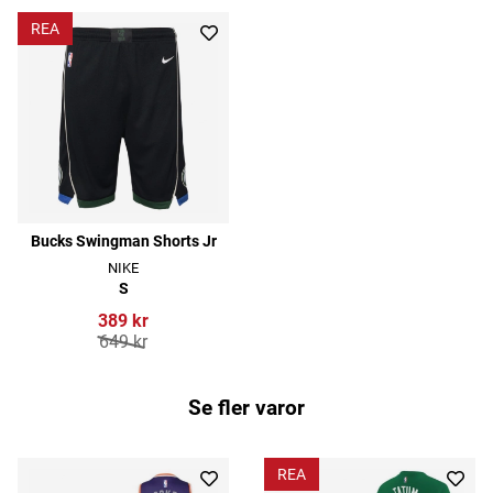
REA
Bucks Swingman Shorts Jr
NIKE
S
389 kr
649 kr
Se fler varor
REA