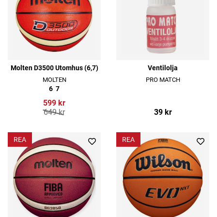
Molten D3500 Utomhus (6,7)
Ventilolja
MOLTEN
PRO MATCH
6
7
599 kr
649 kr
39 kr
REA
REA