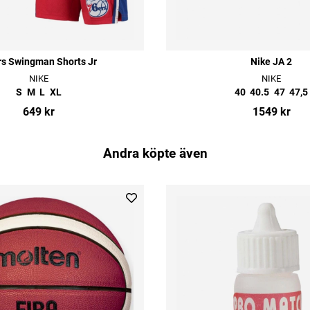
rs Swingman Shorts Jr
Nike JA 2
NIKE
NIKE
S
M
L
XL
40
40.5
47
47,5
649 kr
1549 kr
Andra köpte även