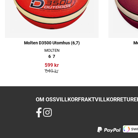
Molten D3500 Utomhus (6,7)
Mo
MOLTEN
6
7
599 kr
649 kr
OM OSS
VILLKOR
FRAKTVILLKOR
RETURER