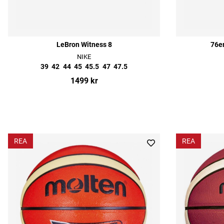
LeBron Witness 8
76e
NIKE
39
42
44
45
45.5
47
47.5
1499 kr
REA
REA