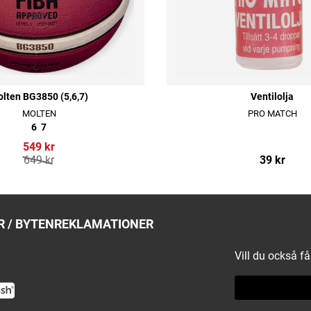
lten BG3850 (5,6,7)
Ventilolja
MOLTEN
PRO MATCH
6
7
549 kr
649 kr
39 kr
 / BYTEN
REKLAMATIONER
Vill du också f