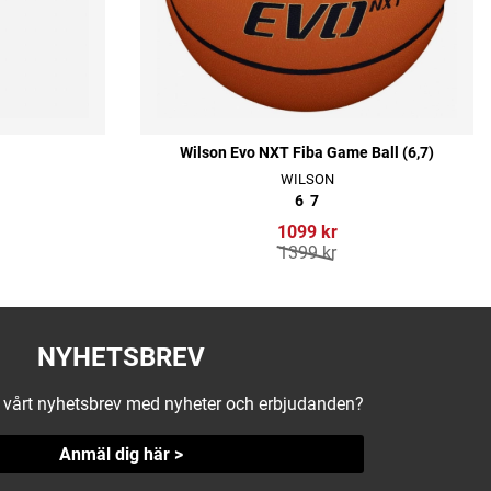
Wilson Evo NXT Fiba Game Ball (6,7)
WILSON
6
7
1099 kr
1399 kr
NYHETSBREV
å vårt nyhetsbrev med nyheter och erbjudanden?
Anmäl dig här >