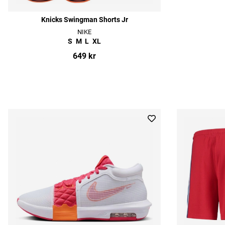
Knicks Swingman Shorts Jr
NIKE
S
M
L
XL
649 kr