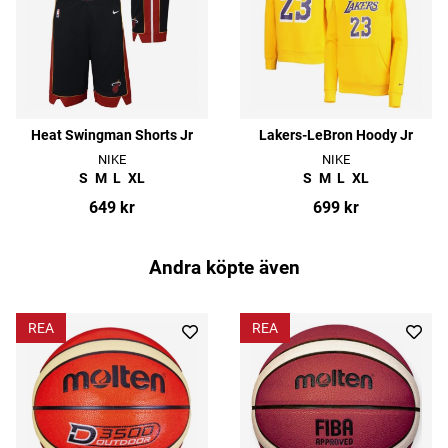
Heat Swingman Shorts Jr
Lakers-LeBron Hoody Jr
NIKE
NIKE
S
M
L
XL
S
M
L
XL
649 kr
699 kr
Andra köpte även
REA
REA