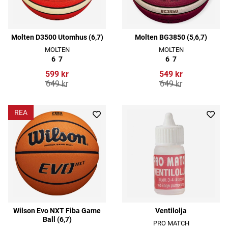
Molten D3500 Utomhus (6,7)
Molten BG3850 (5,6,7)
MOLTEN
MOLTEN
6
7
6
7
599 kr
549 kr
649 kr
649 kr
REA
Wilson Evo NXT Fiba Game
Ventilolja
Ball (6,7)
PRO MATCH