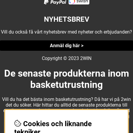
NYHETSBREV
Vill du också få vårt nyhetsbrev med nyheter och erbjudanden?
Anmäl dig här >
Copyright © 2023 2WIN
De senaste produkterna inom
basketutrustning
Vill du ha det bästa inom basketutrustning? Då har vi på 2win
det du söker. Här hittar du alltid de senaste produkterna till
otroliga priser, och vi är noga med att hela tiden fylla på med
nyheter i webbshopen. Det gör oss till ett naturligt val för dig
som vill ha utrustning som överträffar alla andra märken.
Cookies och liknande
tekniker