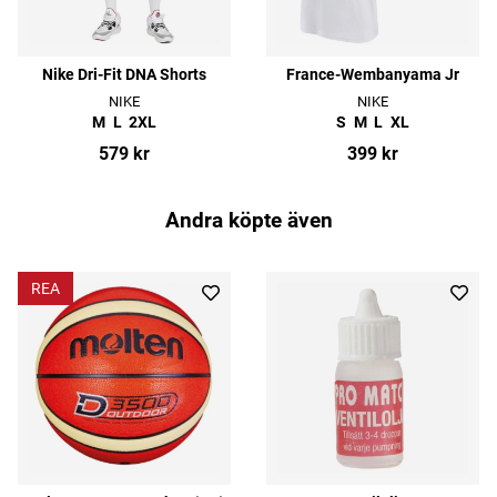
Nike Dri-Fit DNA Shorts
France-Wembanyama Jr
NIKE
NIKE
M
L
2XL
S
M
L
XL
579 kr
399 kr
Andra köpte även
REA