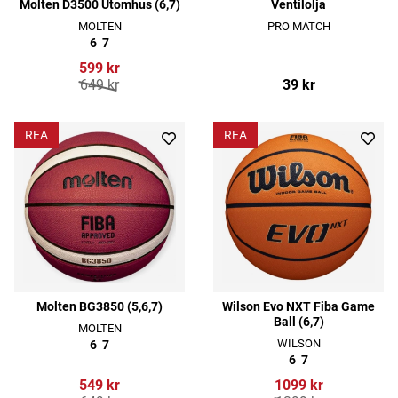
Molten D3500 Utomhus (6,7)
Ventilolja
MOLTEN
PRO MATCH
6
7
599 kr
649 kr
39 kr
REA
REA
Molten BG3850 (5,6,7)
Wilson Evo NXT Fiba Game
Ball (6,7)
MOLTEN
WILSON
6
7
6
7
549 kr
1099 kr