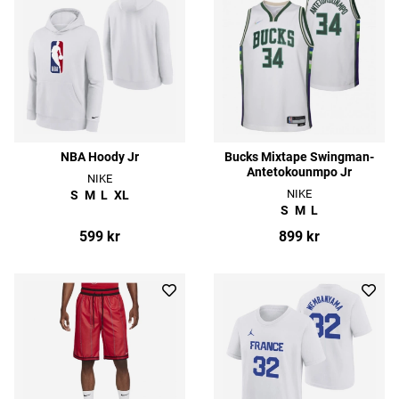
NBA Hoody Jr
Bucks Mixtape Swingman-
Antetokounmpo Jr
NIKE
NIKE
S
M
L
XL
S
M
L
599 kr
899 kr