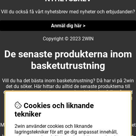
Vill du också få vårt nyhetsbrev med nyheter och erbjudanden?
Anmäl dig här >
Copyright © 2023 2WIN
De senaste produkterna inom
basketutrustning
Vill du ha det bästa inom basketutrustning? Då har vi på 2win
det du söker. Här hittar du alltid de senaste produkterna till
otroliga priser, och vi är noga med att hela tiden fylla på med
nyheter i webbshopen. Det gör oss till ett naturligt val för dig
som vill ha utrustning som överträffar alla andra märken.
Cookies och liknande
tekniker
Med ett av Sveriges största kläd- och skosortiment inom basket
2win använder cookies och liknande
kan vi erbjuda allt som du eller din klubb behöver. Välj ut
lagringstekniker för att ge dig anpassat innehåll,