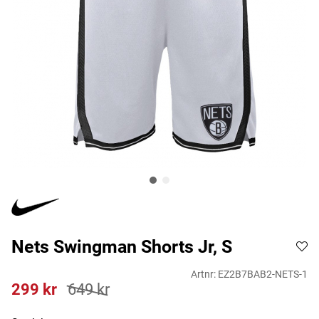
Nets Swingman Shorts Jr, S
Artnr:
EZ2B7BAB2-NETS-1
299
kr
649
kr