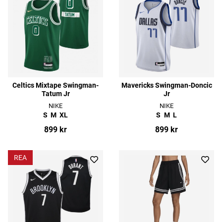
Celtics Mixtape Swingman-
Mavericks Swingman-Doncic
Tatum Jr
Jr
NIKE
NIKE
S
M
XL
S
M
L
899 kr
899 kr
REA