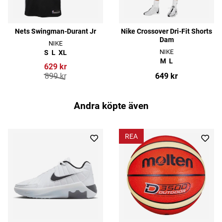
Nets Swingman-Durant Jr
Nike Crossover Dri-Fit Shorts
Dam
NIKE
NIKE
S
L
XL
M
L
629 kr
899 kr
649 kr
Andra köpte även
REA