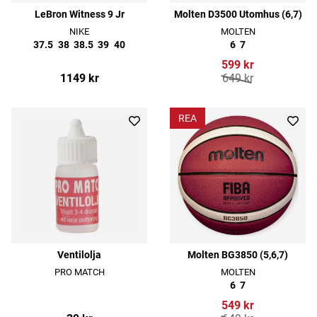
LeBron Witness 9 Jr
Molten D3500 Utomhus (6,7)
NIKE
MOLTEN
37.5
38
38.5
39
40
6
7
599 kr
1149 kr
649 kr
REA
Ventilolja
Molten BG3850 (5,6,7)
PRO MATCH
MOLTEN
6
7
549 kr