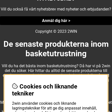
Vill du också få vårt nyhetsbrev med nyheter och erbjudanden?
Anmäl dig här >
Copyright © 2023 2WIN
De senaste produkterna inom
basketutrustning
Vill du ha det bästa inom basketutrustning? Då har vi på 2win
det du söker. Här hittar du alltid de senaste produkterna till
otroliga priser, och vi är noga med att hela tiden fylla på med
nyheter i webbshopen. Det gör oss till ett naturligt val för dig
som vill ha utrustning som överträffar alla andra märken.
Cookies och liknande
tekniker
Med ett av Sveriges största kläd- och skosortiment inom basket
2win använder cookies och liknande
kan vi erbjuda allt som du eller din klubb behöver. Välj ut
lagringstekniker för att ge dig anpassat innehåll,
kvalitativa basketbollar och basketskor från välkända märken