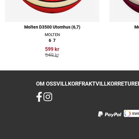
Molten D3500 Utomhus (6,7)
Mo
MOLTEN
6
7
599 kr
649 kr
OM OSS
VILLKOR
FRAKTVILLKOR
RETURER