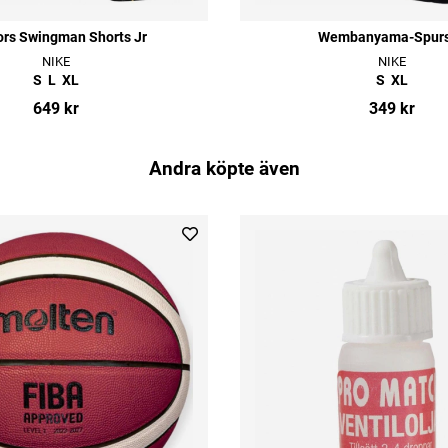
ors Swingman Shorts Jr
Wembanyama-Spurs
NIKE
NIKE
S
L
XL
S
XL
649 kr
349 kr
Andra köpte även