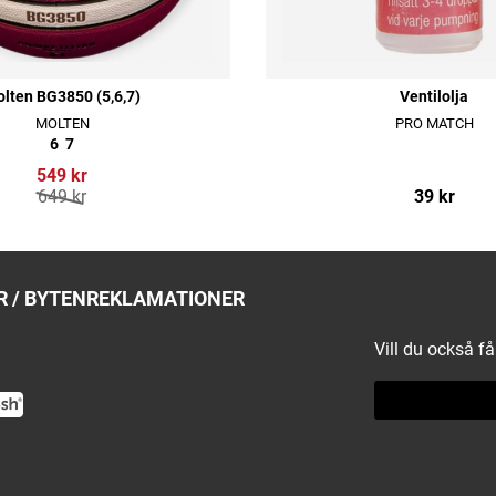
lten BG3850 (5,6,7)
Ventilolja
MOLTEN
PRO MATCH
6
7
549 kr
649 kr
39 kr
 / BYTEN
REKLAMATIONER
Vill du också f