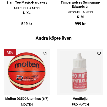
Slam Tee Magic-Hardaway
Timberwolves Swingman-
Edwards Jr
MITCHELL & NESS
MITCHELL & NESS
L
XL
S
M
549 kr
999 kr
Andra köpte även
REA
Molten D3500 Utomhus (6,7)
Ventilolja
MOLTEN
PRO MATCH