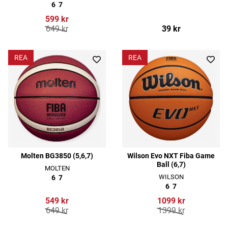
6
7
599 kr
649 kr
39 kr
REA
REA
Molten BG3850 (5,6,7)
Wilson Evo NXT Fiba Game
Ball (6,7)
MOLTEN
WILSON
6
7
6
7
549 kr
1099 kr
649 kr
1399 kr