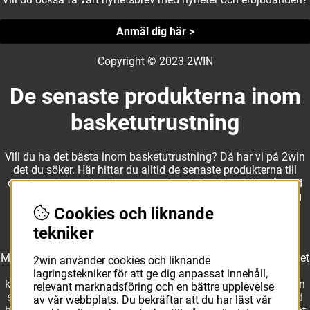
Anmäl dig här >
Copyright © 2023 2WIN
De senaste produkterna inom
basketutrustning
Vill du ha det bästa inom basketutrustning? Då har vi på 2win
det du söker. Här hittar du alltid de senaste produkterna till
otroliga priser, och vi är noga med att hela tiden fylla på med
nyheter i webbshopen. Det gör oss till ett naturligt val för dig
som vill ha utrustning som överträffar alla andra märken.
Cookies och liknande
tekniker
Med ett av Sveriges största kläd- och skosortiment inom basket
2win använder cookies och liknande
kan vi erbjuda allt som du eller din klubb behöver. Välj ut
lagringstekniker för att ge dig anpassat innehåll,
kvalitativa basketbollar och basketskor från välkända märken
relevant marknadsföring och en bättre upplevelse
som Molten, Nike, Adidas och Spalding och komplettera med
av vår webbplats. Du bekräftar att du har läst vår