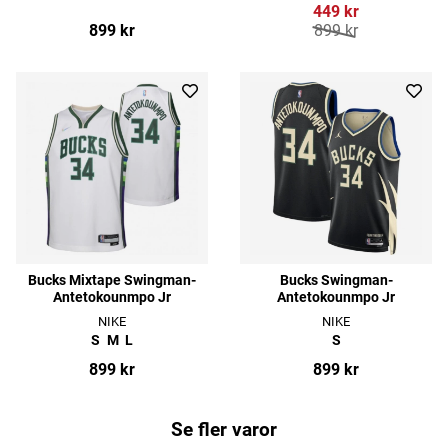
449 kr
899 kr
899 kr
Bucks Mixtape Swingman-
Bucks Swingman-
Antetokounmpo Jr
Antetokounmpo Jr
NIKE
NIKE
S
M
L
S
899 kr
899 kr
Se fler varor