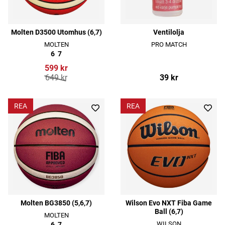
Molten D3500 Utomhus (6,7)
Ventilolja
MOLTEN
PRO MATCH
6
7
599 kr
649 kr
39 kr
REA
REA
Molten BG3850 (5,6,7)
Wilson Evo NXT Fiba Game
Ball (6,7)
MOLTEN
WILSON
6
7