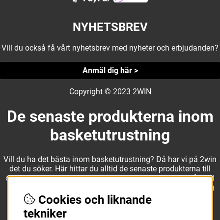
NYHETSBREV
Vill du också få vårt nyhetsbrev med nyheter och erbjudanden?
Anmäl dig här >
Copyright © 2023 2WIN
De senaste produkterna inom
basketutrustning
Vill du ha det bästa inom basketutrustning? Då har vi på 2win
det du söker. Här hittar du alltid de senaste produkterna till
otroliga priser, och vi är noga med att hela tiden fylla på med
nyheter i webbshopen. Det gör oss till ett naturligt val för dig
som vill ha utrustning som överträffar alla andra märken.
Cookies och liknande
tekniker