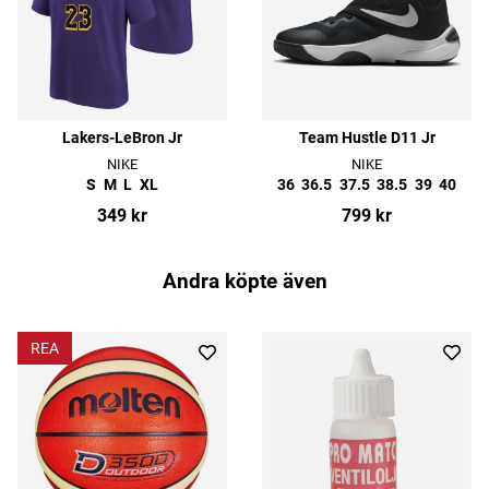
Lakers-LeBron Jr
Team Hustle D11 Jr
NIKE
NIKE
S
M
L
XL
36
36.5
37.5
38.5
39
40
349 kr
799 kr
Andra köpte även
REA