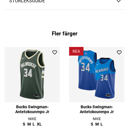
STORLEKSGUIDE
Fler färger
REA
Bucks Swingman-
Bucks Swingman-
Antetokounmpo Jr
Antetokounmpo Jr
NIKE
NIKE
S
M
L
XL
S
M
L