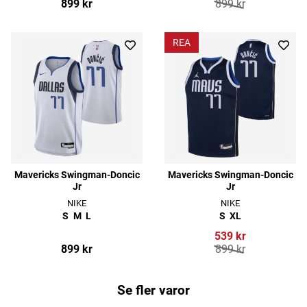
899 kr
899 kr
REA
Mavericks Swingman-Doncic
Mavericks Swingman-Doncic
Jr
Jr
NIKE
NIKE
S
M
L
S
XL
539 kr
899 kr
899 kr
Se fler varor