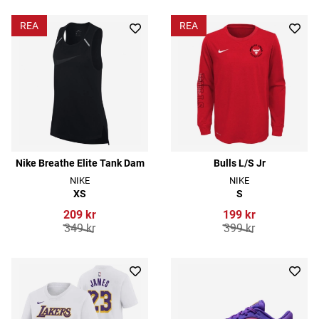
REA
REA
Nike Breathe Elite Tank Dam
Bulls L/S Jr
NIKE
NIKE
XS
S
209 kr
199 kr
349 kr
399 kr