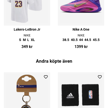
Lakers-LeBron Jr
Nike A One
NIKE
NIKE
S
M
L
XL
38.5
40.5
44
44.5
45.5
349 kr
1399 kr
Andra köpte även