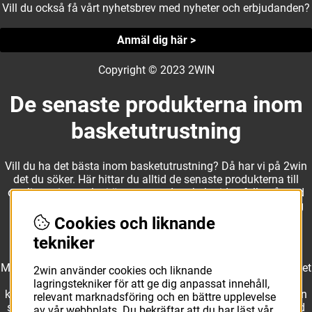
Vill du också få vårt nyhetsbrev med nyheter och erbjudanden?
Anmäl dig här >
Copyright © 2023 2WIN
De senaste produkterna inom
basketutrustning
Vill du ha det bästa inom basketutrustning? Då har vi på 2win
det du söker. Här hittar du alltid de senaste produkterna till
otroliga priser, och vi är noga med att hela tiden fylla på med
nyheter i webbshopen. Det gör oss till ett naturligt val för dig
som vill ha utrustning som överträffar alla andra märken.
Cookies och liknande
tekniker
Med ett av Sveriges största kläd- och skosortiment inom basket
2win använder cookies och liknande
kan vi erbjuda allt som du eller din klubb behöver. Välj ut
lagringstekniker för att ge dig anpassat innehåll,
kvalitativa basketbollar och basketskor från välkända märken
relevant marknadsföring och en bättre upplevelse
som Molten, Nike, Adidas och Spalding och komplettera med
av vår webbplats. Du bekräftar att du har läst vår