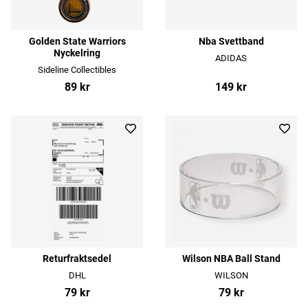
Golden State Warriors
Nba Svettband
Nyckelring
ADIDAS
Sideline Collectibles
89 kr
149 kr
Returfraktsedel
Wilson NBA Ball Stand
DHL
WILSON
79 kr
79 kr