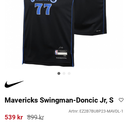
Mavericks Swingman-Doncic Jr, S
Artnr:
EZ2B7BU8P23-MAVDL-1
539
kr
899
kr