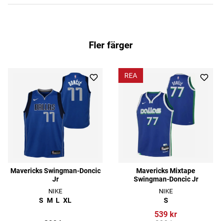
Fler färger
REA
Mavericks Swingman-Doncic
Mavericks Mixtape
Jr
Swingman-Doncic Jr
NIKE
NIKE
S
M
L
XL
S
539 kr