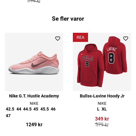
899 kr
Se fler varor
REA
Nike G.T. Hustle Academy
Bullss-Lavine Hoody Jr
NIKE
NIKE
42.5
44
44.5
45
45.5
46
L
XL
47
349 kr
1249 kr
579 kr