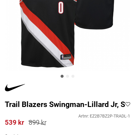
Trail Blazers Swingman-Lillard Jr, S
Artnr:
EZ2B7BZ2P-TRADL-1
539
kr
899
kr