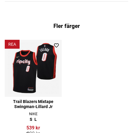
Fler färger
REA
Trail Blazers Mixtape
Swingman-Lillard Jr
NIKE
S
L
539 kr