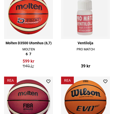
Molten D3500 Utomhus (6,7)
Ventilolja
MOLTEN
PRO MATCH
6
7
599 kr
649 kr
39 kr
REA
REA