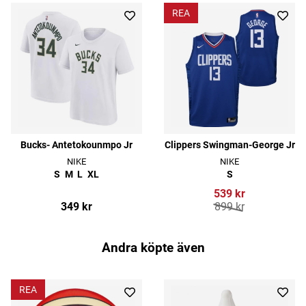
REA
Bucks- Antetokounmpo Jr
Clippers Swingman-George Jr
NIKE
NIKE
S
M
L
XL
S
539 kr
349 kr
899 kr
Andra köpte även
REA