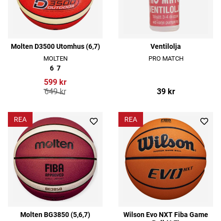
Molten D3500 Utomhus (6,7)
Ventilolja
MOLTEN
PRO MATCH
6
7
599 kr
649 kr
39 kr
REA
REA
Molten BG3850 (5,6,7)
Wilson Evo NXT Fiba Game