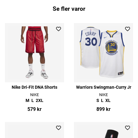
Se fler varor
Nike Dri-Fit DNA Shorts
Warriors Swingman-Curry Jr
NIKE
NIKE
M
L
2XL
S
L
XL
579 kr
899 kr