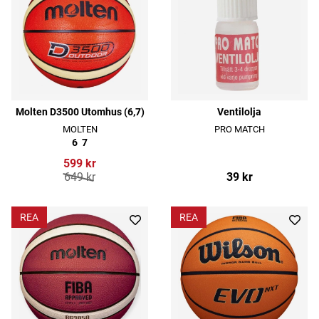
Molten D3500 Utomhus (6,7)
Ventilolja
MOLTEN
PRO MATCH
6
7
599 kr
649 kr
39 kr
REA
REA