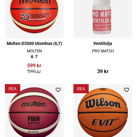
Molten D3500 Utomhus (6,7)
Ventilolja
MOLTEN
PRO MATCH
6
7
599 kr
649 kr
39 kr
REA
REA