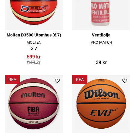
Molten D3500 Utomhus (6,7)
Ventilolja
MOLTEN
PRO MATCH
6
7
599 kr
649 kr
39 kr
REA
REA