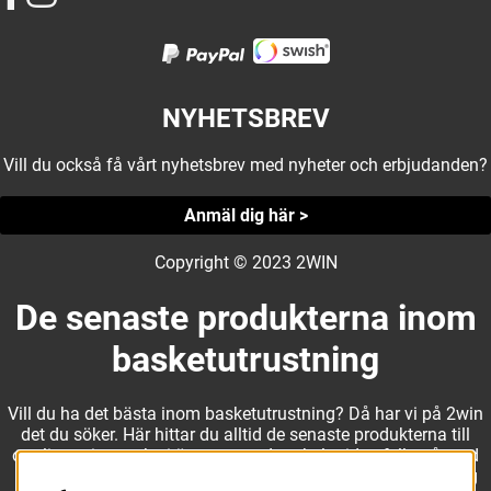
NYHETSBREV
Vill du också få vårt nyhetsbrev med nyheter och erbjudanden?
Anmäl dig här >
Copyright © 2023 2WIN
De senaste produkterna inom
basketutrustning
Vill du ha det bästa inom basketutrustning? Då har vi på 2win
det du söker. Här hittar du alltid de senaste produkterna till
otroliga priser, och vi är noga med att hela tiden fylla på med
nyheter i webbshopen. Det gör oss till ett naturligt val för dig