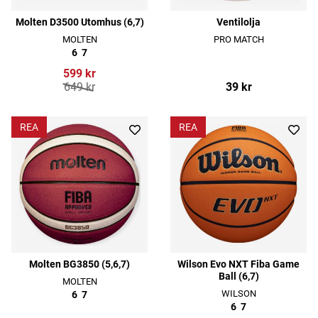
Molten D3500 Utomhus (6,7)
Ventilolja
MOLTEN
PRO MATCH
6
7
599 kr
649 kr
39 kr
REA
REA
Molten BG3850 (5,6,7)
Wilson Evo NXT Fiba Game
Ball (6,7)
MOLTEN
WILSON
6
7
6
7