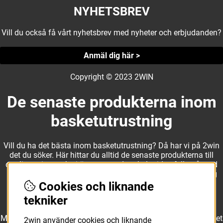
NYHETSBREV
Vill du också få vårt nyhetsbrev med nyheter och erbjudanden?
Anmäl dig här >
Copyright © 2023 2WIN
De senaste produkterna inom
basketutrustning
Vill du ha det bästa inom basketutrustning? Då har vi på 2win
det du söker. Här hittar du alltid de senaste produkterna till
otroliga priser, och vi är noga med att hela tiden fylla på med
nyheter i webbshopen. Det gör oss till ett naturligt val för dig
som vill ha utrustning som överträffar alla andra märken.
Cookies och liknande
tekniker
Med ett av Sveriges största kläd- och skosortiment inom basket
2win använder cookies och liknande