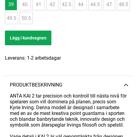
39
40
41
42
42.5
44
44.5
47
48.5
49.5
50.5
Lägg i kundvagnen
Leverans:
1-2 arbetsdagar
PRODUKTBESKRIVNING
ANTA KAI 2 tar precision och kontroll till nästa nivå för
spelaren som vill dominera på planen, precis som
Kyrie Irving. Denna modell är designad i samarbete
med en av de mest kreativa point guardarna i sporten
och blandar banbrytande teknik, innovativ design och
symbolik som återspeglar Irvings filosofi och spelstil.
Varje detalj i KAI 2 är väl genomtänkta från designen