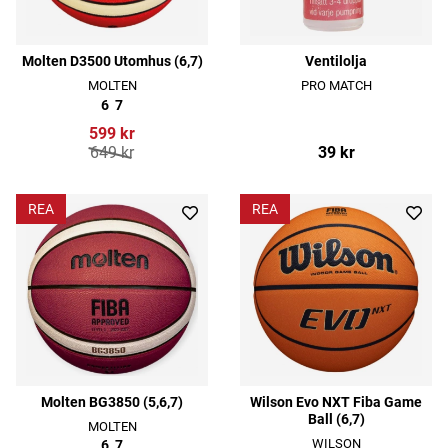
Molten D3500 Utomhus (6,7)
Ventilolja
MOLTEN
PRO MATCH
6
7
599 kr
649 kr
39 kr
REA
REA
Molten BG3850 (5,6,7)
Wilson Evo NXT Fiba Game
Ball (6,7)
MOLTEN
WILSON
6
7