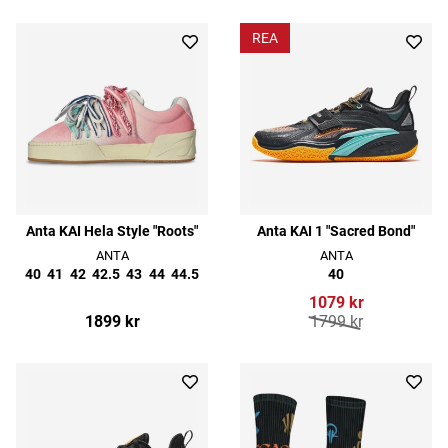
REA
Anta KAI Hela Style "Roots"
Anta KAI 1 "Sacred Bond"
ANTA
ANTA
40
41
42
42.5
43
44
44.5
40
1079 kr
1899 kr
1799 kr