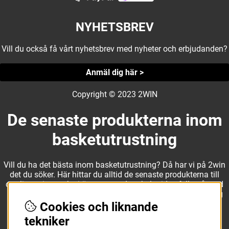
NYHETSBREV
Vill du också få vårt nyhetsbrev med nyheter och erbjudanden?
Anmäl dig här >
Copyright © 2023 2WIN
De senaste produkterna inom
basketutrustning
Vill du ha det bästa inom basketutrustning? Då har vi på 2win
det du söker. Här hittar du alltid de senaste produkterna till
otroliga priser, och vi är noga med att hela tiden fylla på med
nyheter i webbshopen. Det gör oss till ett naturligt val för dig
som vill ha utrustning som överträffar alla andra märken.
Cookies och liknande
tekniker