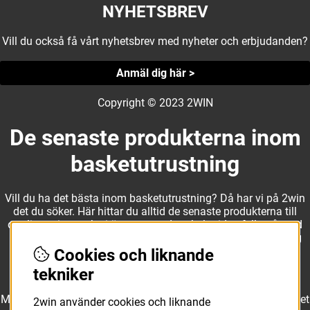
NYHETSBREV
Vill du också få vårt nyhetsbrev med nyheter och erbjudanden?
Anmäl dig här >
Copyright © 2023 2WIN
De senaste produkterna inom
basketutrustning
Vill du ha det bästa inom basketutrustning? Då har vi på 2win
det du söker. Här hittar du alltid de senaste produkterna till
otroliga priser, och vi är noga med att hela tiden fylla på med
nyheter i webbshopen. Det gör oss till ett naturligt val för dig
som vill ha utrustning som överträffar alla andra märken.
Cookies och liknande
tekniker
Med ett av Sveriges största kläd- och skosortiment inom basket
2win använder cookies och liknande