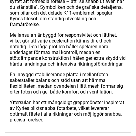
syftet att förmedla rörelse – att ”se snabb ut även när
du står stilla”. Symboliken och de grafiska detaljerna,
som pilar och det delade K11-emblemet, speglar
Kyries filosofi om ständig utveckling och
framåtrörelse.
Mellansulan är byggd för responsivitet och lätthet,
vilket gör att varje acceleration känns direkt och
naturlig. Den låga profilen håller spelaren nära
underlaget för maximal kontroll, medan en
stötdämpande konstruktion i hälen ger extra skydd vid
hårda landningar och intensiva riktningsförändringar.
En inbyggd stabiliserande platta i mellanfoten
säkerställer balans och stöd utan att hämma
flexibiliteten, medan ovandelen i lätt mesh formar sig
efter foten och ger både komfort och ventilation.
Yttersulan har ett mångsidigt greppmönster inspirerat
av Kyries blixtsnabba fotarbete, vilket levererar
optimalt fäste i alla riktningar och möjliggör snabba,
precisa rörelser.