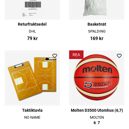
Returfraktsedel
Basketnät
DHL
SPALDING
79 kr
169 kr
REA
Taktiktavla
Molten D3500 Utomhus (6,7)
NO NAME
MOLTEN
6
7