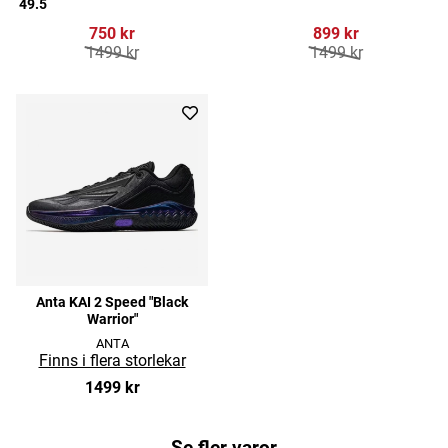
49.5
750 kr
899 kr
1499 kr
1499 kr
Anta KAI 2 Speed "Black
Warrior"
ANTA
1499 kr
Se fler varor