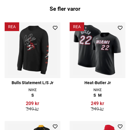
Se fler varor
REA
REA
Bulls Statement L/S Jr
Heat-Butler Jr
NIKE
NIKE
S
S
M
209 kr
249 kr
349 kr
349 kr