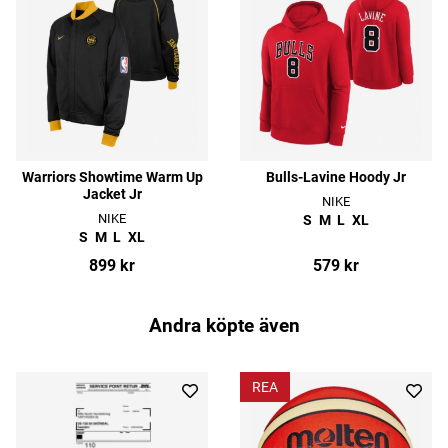
Warriors Showtime Warm Up
Bulls-Lavine Hoody Jr
Jacket Jr
NIKE
NIKE
S
M
L
XL
S
M
L
XL
899 kr
579 kr
Andra köpte även
REA