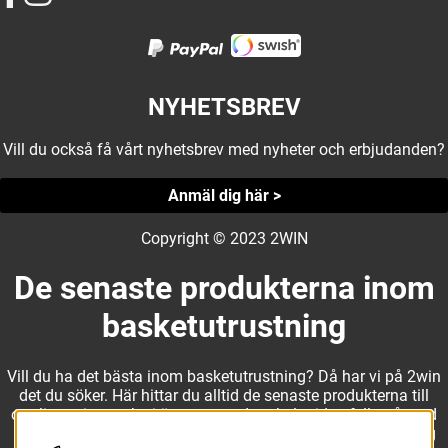
NYHETSBREV
Vill du också få vårt nyhetsbrev med nyheter och erbjudanden?
Anmäl dig här >
Copyright © 2023 2WIN
De senaste produkterna inom
basketutrustning
Vill du ha det bästa inom basketutrustning? Då har vi på 2win
det du söker. Här hittar du alltid de senaste produkterna till
otroliga priser, och vi är noga med att hela tiden fylla på med
nyheter i webbshopen. Det gör oss till ett naturligt val för dig