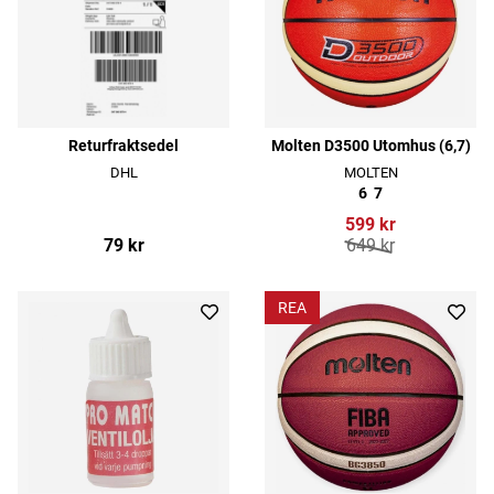
Returfraktsedel
Molten D3500 Utomhus (6,7)
DHL
MOLTEN
6
7
599 kr
79 kr
649 kr
REA