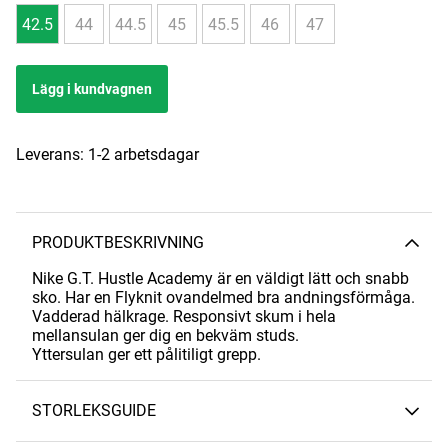
42.5
44
44.5
45
45.5
46
47
Lägg i kundvagnen
Leverans:
1-2 arbetsdagar
PRODUKTBESKRIVNING
Nike G.T. Hustle Academy är en väldigt lätt och snabb
sko. Har en Flyknit ovandelmed bra andningsförmåga.
Vadderad hälkrage. Responsivt skum i hela
mellansulan ger dig en bekväm studs.
Yttersulan ger ett pålitiligt grepp.
STORLEKSGUIDE