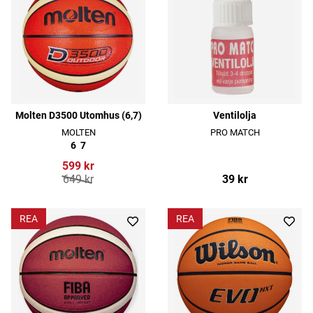
Molten D3500 Utomhus (6,7)
Ventilolja
MOLTEN
PRO MATCH
6
7
599 kr
649 kr
39 kr
REA
REA