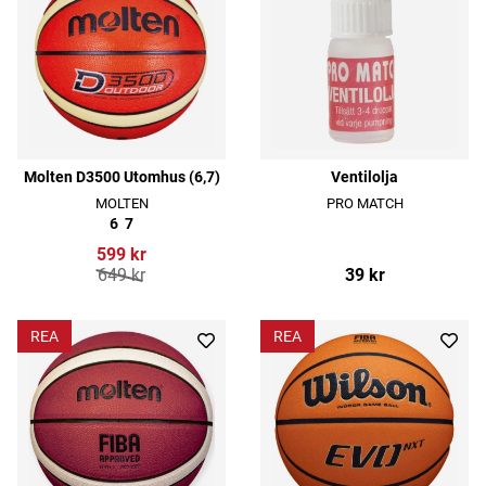
Molten D3500 Utomhus (6,7)
Ventilolja
MOLTEN
PRO MATCH
6
7
599 kr
649 kr
39 kr
REA
REA