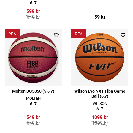
6
7
599 kr
649 kr
39 kr
REA
REA
Molten BG3850 (5,6,7)
Wilson Evo NXT Fiba Game
Ball (6,7)
MOLTEN
WILSON
6
7
6
7
549 kr
1099 kr
649 kr
1399 kr