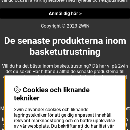
Vill du också få vårt nyhetsbrev med nyheter och erbjudanden?
Anmäl dig här >
Copyright © 2023 2WIN
De senaste produkterna inom
basketutrustning
Vill du ha det bästa inom basketutrustning? Då har vi på 2win
det du söker. Här hittar du alltid de senaste produkterna till
otroliga priser, och vi är noga med att hela tiden fylla på med
nyheter i webbshopen. Det gör oss till ett naturligt val för dig
som vill ha utrustning som överträffar alla andra märken.
Cookies och liknande
tekniker
Med ett av Sveriges största kläd- och skosortiment inom basket
2win använder cookies och liknande
kan vi erbjuda allt som du eller din klubb behöver. Välj ut
lagringstekniker för att ge dig anpassat innehåll,
kvalitativa basketbollar och basketskor från välkända märken
relevant marknadsföring och en bättre upplevelse
som Molten, Nike, Adidas och Spalding och komplettera med
av vår webbplats. Du bekräftar att du har läst vår