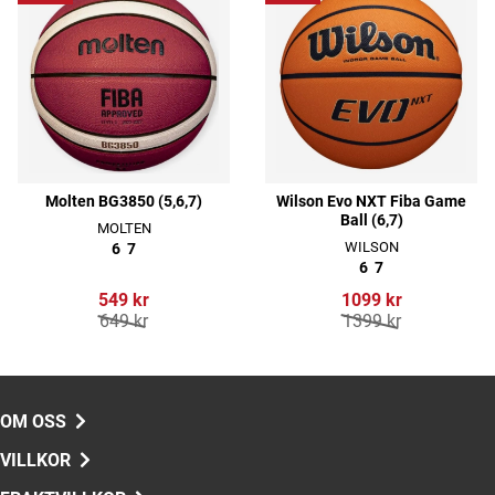
Molten BG3850 (5,6,7)
Wilson Evo NXT Fiba Game
Ball (6,7)
MOLTEN
WILSON
6
7
6
7
549 kr
1099 kr
649 kr
1399 kr
OM OSS
VILLKOR