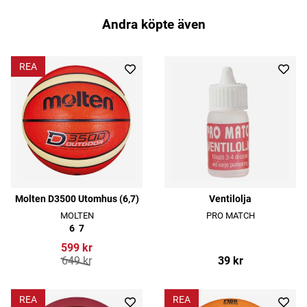
Andra köpte även
REA
Molten D3500 Utomhus (6,7)
Ventilolja
MOLTEN
PRO MATCH
6
7
599 kr
649 kr
39 kr
REA
REA