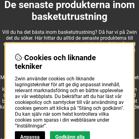
De senaste produkterna inom
basketutrustning
Vill du ha det bästa inom basketutrustning? Då har vi på 2win
det du söker. Här hittar du alltid de senaste produkterna till
otroliga priser, och vi är noga med att hela tiden fylla på med
nyheter i webbshopen. Det gör oss till ett naturligt val för dig
som vill ha utrustning som överträffar alla andra märken.
Cookies och liknande
tekniker
Med ett av Sveriges största kläd- och skosortiment inom basket
2win använder cookies och liknande
kan vi erbjuda allt som du eller din klubb behöver. Välj ut
lagringstekniker för att ge dig anpassat innehåll,
kvalitativa basketbollar och basketskor från välkända märken
relevant marknadsföring och en bättre upplevelse
som Molten, Nike, Adidas och Spalding och komplettera med
av vår webbplats. Du bekräftar att du har läst vår
basketkläder från Jordan. I vårt breda och prisvärda sortiment
cookiepolicy och samtycker till vår användning av
kan vi erbjuda matchkläder som ger maximal rörelsefrihet, både
cookies genom att klicka på "Stäng och godkänn".
på och utanför planen. Oavsett vad du behöver för
Du kan själv när som helst kontrollera vilka
basketutrustning kan du vara säker på att hitta den här.
cookies som sparas i din webbläsare under
”Inställningar”.
Anpassa
Godkänn alla