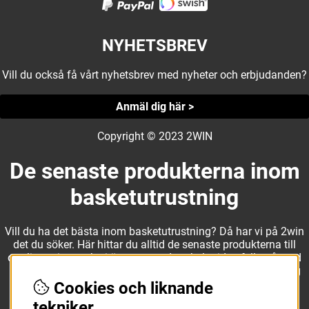
NYHETSBREV
Vill du också få vårt nyhetsbrev med nyheter och erbjudanden?
Anmäl dig här >
Copyright © 2023 2WIN
De senaste produkterna inom
basketutrustning
Vill du ha det bästa inom basketutrustning? Då har vi på 2win
det du söker. Här hittar du alltid de senaste produkterna till
otroliga priser, och vi är noga med att hela tiden fylla på med
nyheter i webbshopen. Det gör oss till ett naturligt val för dig
som vill ha utrustning som överträffar alla andra märken.
Cookies och liknande
tekniker