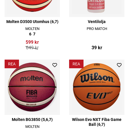
Molten D3500 Utomhus (6,7)
Ventilolja
MOLTEN
PRO MATCH
6
7
599 kr
649 kr
39 kr
REA
REA
Molten BG3850 (5,6,7)
Wilson Evo NXT Fiba Game
Ball (6,7)
MOLTEN