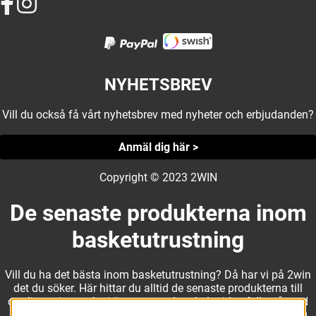
NYHETSBREV
Vill du också få vårt nyhetsbrev med nyheter och erbjudanden?
Anmäl dig här >
Copyright © 2023 2WIN
De senaste produkterna inom
basketutrustning
Vill du ha det bästa inom basketutrustning? Då har vi på 2win
det du söker. Här hittar du alltid de senaste produkterna till
otroliga priser, och vi är noga med att hela tiden fylla på med
nyheter i webbshopen. Det gör oss till ett naturligt val för dig