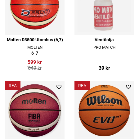
Molten D3500 Utomhus (6,7)
Ventilolja
MOLTEN
PRO MATCH
6
7
599 kr
649 kr
39 kr
REA
REA