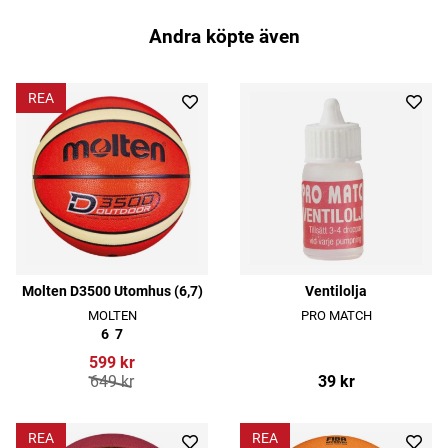
Andra köpte även
REA
Molten D3500 Utomhus (6,7)
Ventilolja
MOLTEN
PRO MATCH
6
7
599 kr
649 kr
39 kr
REA
REA