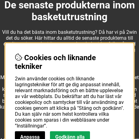
De senaste produkterna inom
basketutrustning
Vill du ha det bästa inom basketutrustning? Då har vi på 2win
det du söker. Här hittar du alltid de senaste produkterna till
otroliga priser, och vi är noga med att hela tiden fylla på med
nyheter i webbshopen. Det gör oss till ett naturligt val för dig
som vill ha utrustning som överträffar alla andra märken.
Cookies och liknande
tekniker
Med ett av Sveriges största kläd- och skosortiment inom basket
2win använder cookies och liknande
kan vi erbjuda allt som du eller din klubb behöver. Välj ut
lagringstekniker för att ge dig anpassat innehåll,
kvalitativa basketbollar och basketskor från välkända märken
relevant marknadsföring och en bättre upplevelse
som Molten, Nike, Adidas och Spalding och komplettera med
av vår webbplats. Du bekräftar att du har läst vår
basketkläder från Jordan. I vårt breda och prisvärda sortiment
cookiepolicy och samtycker till vår användning av
kan vi erbjuda matchkläder som ger maximal rörelsefrihet, både
cookies genom att klicka på "Stäng och godkänn".
på och utanför planen. Oavsett vad du behöver för
Du kan själv när som helst kontrollera vilka
basketutrustning kan du vara säker på att hitta den här.
cookies som sparas i din webbläsare under
”Inställningar”.
Anpassa
Godkänn alla