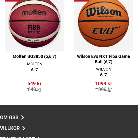
Molten BG3850 (5,6,7)
Wilson Evo NXT Fiba Game
Ball (6,7)
MOLTEN
WILSON
6
7
6
7
549 kr
1099 kr
649 kr
1399 kr
OM OSS
VILLKOR