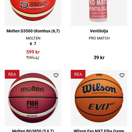
Molten D3500 Utomhus (6,7)
Ventilolja
MOLTEN
PRO MATCH
6
7
599 kr
649 kr
39 kr
REA
REA
Molten BG3850 (5,6,7)
Wilson Evo NXT Fiba Game