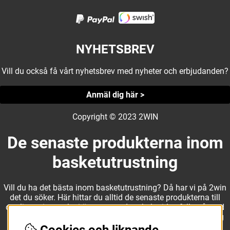
NYHETSBREV
Vill du också få vårt nyhetsbrev med nyheter och erbjudanden?
Anmäl dig här >
Copyright © 2023 2WIN
De senaste produkterna inom
basketutrustning
Vill du ha det bästa inom basketutrustning? Då har vi på 2win
det du söker. Här hittar du alltid de senaste produkterna till
otroliga priser, och vi är noga med att hela tiden fylla på med
nyheter i webbshopen. Det gör oss till ett naturligt val för dig
som vill ha utrustning som överträffar alla andra märken.