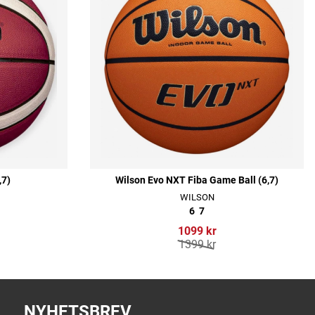
,7)
Wilson Evo NXT Fiba Game Ball (6,7)
WILSON
6
7
1099 kr
1399 kr
NYHETSBREV