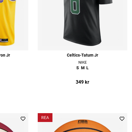
on Jr
Celtics-Tatum Jr
NIKE
S
M
L
349 kr
REA