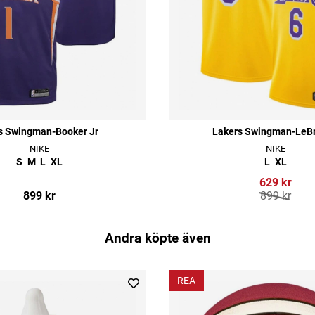
s Swingman-Booker Jr
Lakers Swingman-LeBr
NIKE
NIKE
S
M
L
XL
L
XL
629 kr
899 kr
899 kr
Andra köpte även
REA