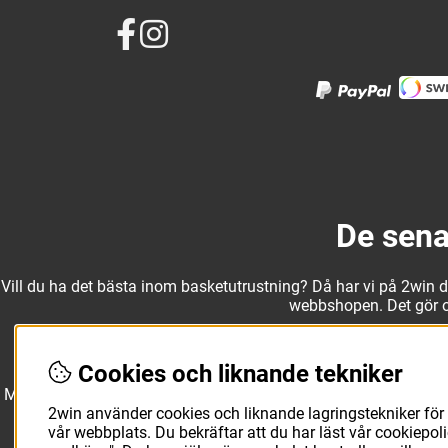
De sena
Vill du ha det bästa inom basketutrustning? Då har vi på 2win det
webbshopen. Det gör oss
Cookies och liknande tekniker
Med ett av Sveriges största kläd- och skosortiment inom baske
Molten, Nike, Adidas och Spalding och komplettera med basketk
utanför planen. O
2win använder cookies och liknande lagringstekniker för 
vår webbplats. Du bekräftar att du har läst vår cookiepo