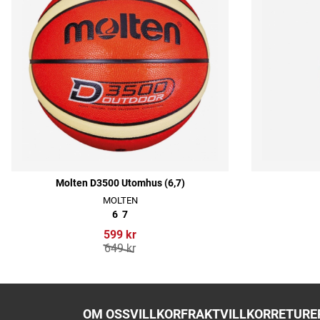
Molten D3500 Utomhus (6,7)
MOLTEN
6
7
599 kr
649 kr
OM OSS
VILLKOR
FRAKTVILLKOR
RETURER