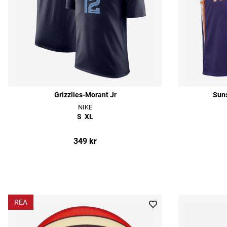
Grizzlies-Morant Jr
Sun
NIKE
S
XL
349 kr
REA