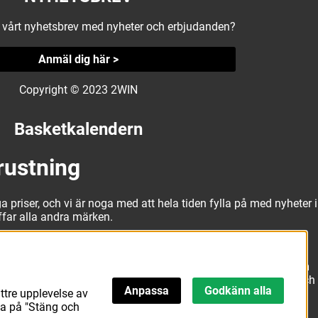
å vårt nyhetsbrev med nyheter och erbjudanden?
Anmäl dig här >
Copyright © 2023 2WIN
Basketkalendern
rustning
a priser, och vi är noga med att hela tiden fylla på med nyheter i
äffar alla andra märken.
alitativa basketbollar och basketskor från välkända märken som
erbjuda matchkläder som ger maximal rörelsefrihet, både på och
Anpassa
Godkänn alla
att hitta den här.
ttre upplevelse av
ka på "Stäng och