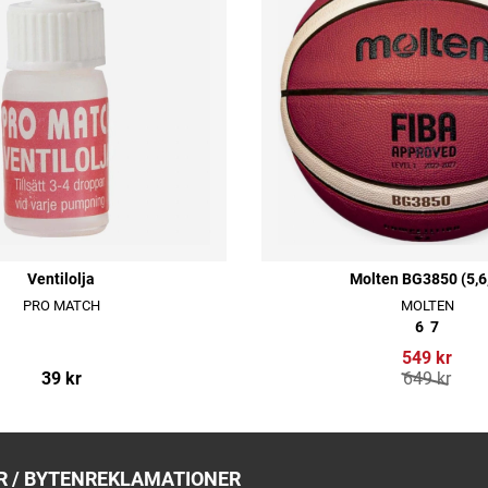
Ventilolja
Molten BG3850 (5,6
PRO MATCH
MOLTEN
6
7
549 kr
39 kr
649 kr
 / BYTEN
REKLAMATIONER