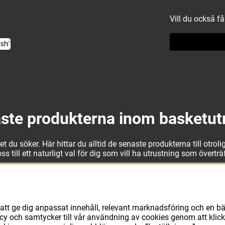
Vill du också f
ste produkterna inom basketut
 du söker. Här hittar du alltid de senaste produkterna till otrolig
 till ett naturligt val för dig som vill ha utrustning som övertr
t kan vi erbjuda allt som du eller din klubb behöver. Välj ut kv
läder från Jordan. I vårt breda och prisvärda sortiment kan vi 
avsett vad du behöver för basketutrustning kan du vara säker på 
att ge dig anpassat innehåll, relevant marknadsföring och en bä
licy och samtycker till vår användning av cookies genom att klic