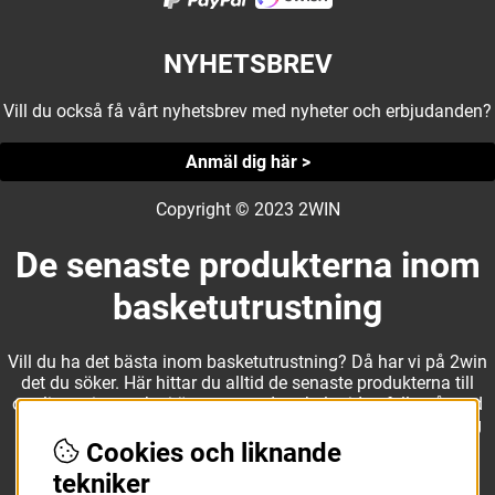
NYHETSBREV
Vill du också få vårt nyhetsbrev med nyheter och erbjudanden?
Anmäl dig här >
Copyright © 2023 2WIN
De senaste produkterna inom
basketutrustning
Vill du ha det bästa inom basketutrustning? Då har vi på 2win
det du söker. Här hittar du alltid de senaste produkterna till
otroliga priser, och vi är noga med att hela tiden fylla på med
nyheter i webbshopen. Det gör oss till ett naturligt val för dig
som vill ha utrustning som överträffar alla andra märken.
Cookies och liknande
tekniker