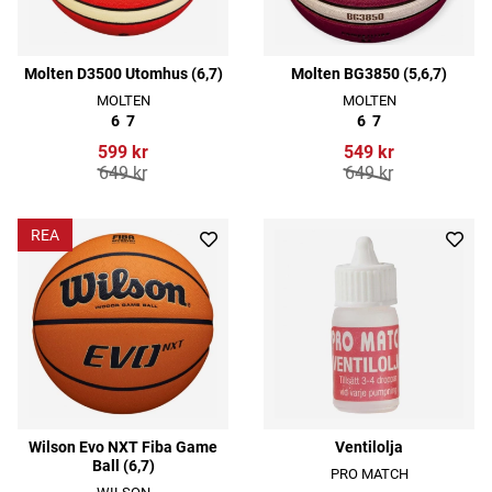
Molten D3500 Utomhus (6,7)
Molten BG3850 (5,6,7)
MOLTEN
MOLTEN
6
7
6
7
599 kr
549 kr
649 kr
649 kr
REA
Wilson Evo NXT Fiba Game
Ventilolja
Ball (6,7)
PRO MATCH