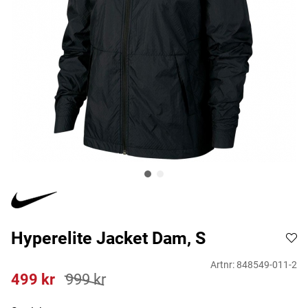
Hyperelite Jacket Dam, S
Artnr:
848549-011-2
499
kr
999
kr