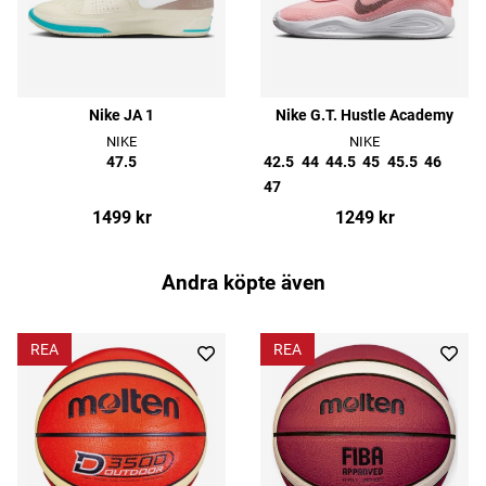
Nike JA 1
Nike G.T. Hustle Academy
NIKE
NIKE
47.5
42.5
44
44.5
45
45.5
46
47
1499 kr
1249 kr
Andra köpte även
REA
REA