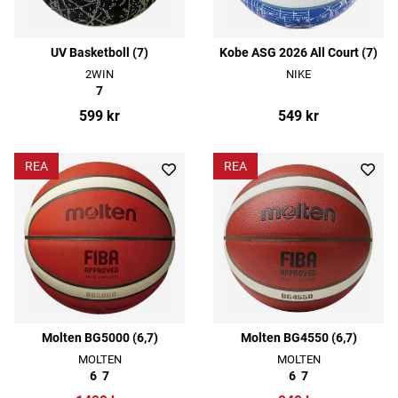
UV Basketboll (7)
Kobe ASG 2026 All Court (7)
2WIN
NIKE
7
599 kr
549 kr
REA
REA
Molten BG5000 (6,7)
Molten BG4550 (6,7)
MOLTEN
MOLTEN
6
7
6
7