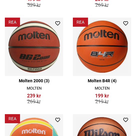
529 kr
269 kr
REA
REA
Molten 2000 (3)
Molten B4R (4)
MOLTEN
MOLTEN
239 kr
199 kr
269 kr
219 kr
REA