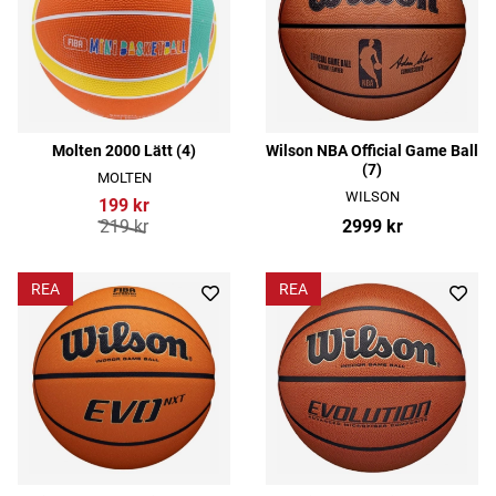
Molten 2000 Lätt (4)
Wilson NBA Official Game Ball
(7)
MOLTEN
WILSON
199 kr
219 kr
2999 kr
REA
REA