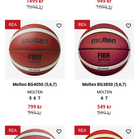
1499 kr
949 kr
1699 kr
1099 kr
REA
REA
Molten BG4050 (5,6,7)
Molten BG3850 (5,6,7)
MOLTEN
MOLTEN
5
6
7
6
7
799 kr
549 kr
999 kr
649 kr
REA
REA