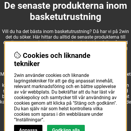
De senaste produkterna inom
basketutrustning
Vill du ha det bästa inom basketutrustning? Då har vi på 2win
det du söker. Här hittar du alltid de senaste produkterna till
otroliga priser, och vi är noga med att hela tiden fylla på med
nyheter i webbshopen. Det gör oss till ett naturligt val för dig
som vill ha utrustning som överträffar alla andra märken.
Cookies och liknande
tekniker
Med ett av Sveriges största kläd- och skosortiment inom basket
2win använder cookies och liknande
kan vi erbjuda allt som du eller din klubb behöver. Välj ut
lagringstekniker för att ge dig anpassat innehåll,
kvalitativa basketbollar och basketskor från välkända märken
relevant marknadsföring och en bättre upplevelse
som Molten, Nike, Adidas och Spalding och komplettera med
av vår webbplats. Du bekräftar att du har läst vår
basketkläder från Jordan. I vårt breda och prisvärda sortiment
cookiepolicy och samtycker till vår användning av
kan vi erbjuda matchkläder som ger maximal rörelsefrihet, både
cookies genom att klicka på "Stäng och godkänn".
på och utanför planen. Oavsett vad du behöver för
Du kan själv när som helst kontrollera vilka
basketutrustning kan du vara säker på att hitta den här.
cookies som sparas i din webbläsare under
”Inställningar”.
Anpassa
Godkänn alla