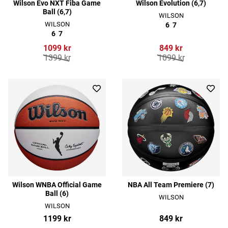
Wilson Evo NXT Fiba Game
Wilson Evolution (6,7)
Ball (6,7)
WILSON
WILSON
6
7
6
7
1099 kr
849 kr
1399 kr
1099 kr
Wilson WNBA Official Game
NBA All Team Premiere (7)
Ball (6)
WILSON
WILSON
1199 kr
849 kr