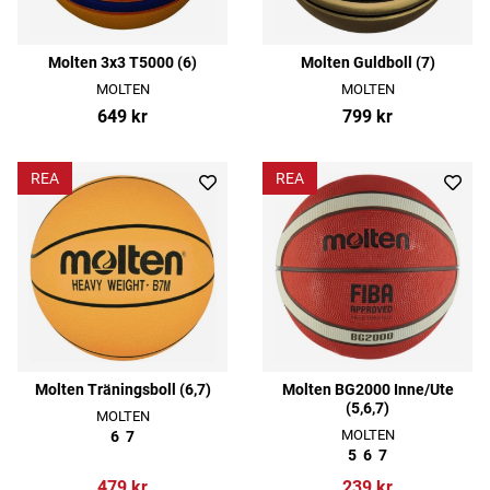
Molten 3x3 T5000 (6)
Molten Guldboll (7)
MOLTEN
MOLTEN
649 kr
799 kr
REA
REA
Molten Träningsboll (6,7)
Molten BG2000 Inne/Ute
(5,6,7)
MOLTEN
MOLTEN
6
7
5
6
7
479 kr
239 kr