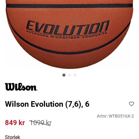
Wilson Evolution (7,6), 6
Artnr:
WTB0516X-2
849
kr
1099
kr
Storlek