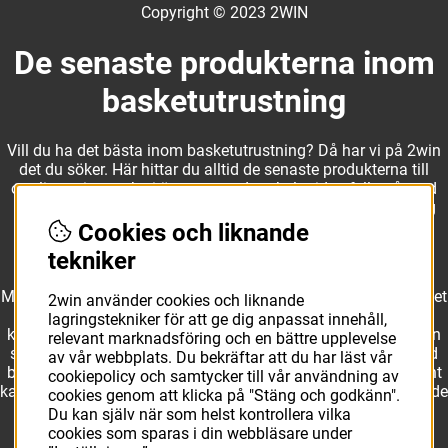
Copyright © 2023 2WIN
De senaste produkterna inom
basketutrustning
Vill du ha det bästa inom basketutrustning? Då har vi på 2win
det du söker. Här hittar du alltid de senaste produkterna till
otroliga priser, och vi är noga med att hela tiden fylla på med
nyheter i webbshopen. Det gör oss till ett naturligt val för dig
som vill ha utrustning som överträffar alla andra märken.
Cookies och liknande
tekniker
Med ett av Sveriges största kläd- och skosortiment inom basket
2win använder cookies och liknande
kan vi erbjuda allt som du eller din klubb behöver. Välj ut
lagringstekniker för att ge dig anpassat innehåll,
kvalitativa basketbollar och basketskor från välkända märken
relevant marknadsföring och en bättre upplevelse
som Molten, Nike, Adidas och Spalding och komplettera med
av vår webbplats. Du bekräftar att du har läst vår
basketkläder från Jordan. I vårt breda och prisvärda sortiment
cookiepolicy och samtycker till vår användning av
kan vi erbjuda matchkläder som ger maximal rörelsefrihet, både
cookies genom att klicka på "Stäng och godkänn".
på och utanför planen. Oavsett vad du behöver för
Du kan själv när som helst kontrollera vilka
basketutrustning kan du vara säker på att hitta den här.
cookies som sparas i din webbläsare under