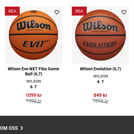
REA
REA
Wilson Evo NXT Fiba Game
Wilson Evolution (6,7)
Ball (6,7)
WILSON
WILSON
6
7
6
7
1099 kr
849 kr
1399 kr
1099 kr
OM OSS