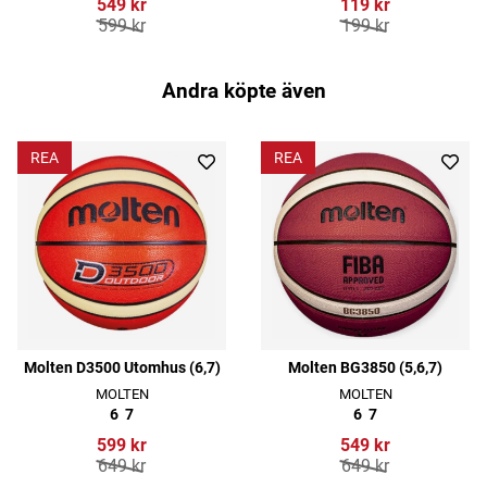
549 kr
119 kr
599 kr
199 kr
Andra köpte även
REA
REA
Molten D3500 Utomhus (6,7)
Molten BG3850 (5,6,7)
MOLTEN
MOLTEN
6
7
6
7
599 kr
549 kr
649 kr
649 kr