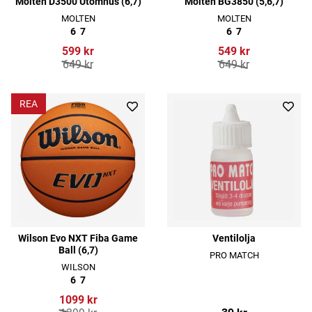
Molten D3500 Utomhus (6,7)
Molten BG3850 (5,6,7)
MOLTEN
MOLTEN
6
7
6
7
599 kr
549 kr
649 kr
649 kr
REA
Wilson Evo NXT Fiba Game
Ventilolja
Ball (6,7)
PRO MATCH
WILSON
6
7
1099 kr