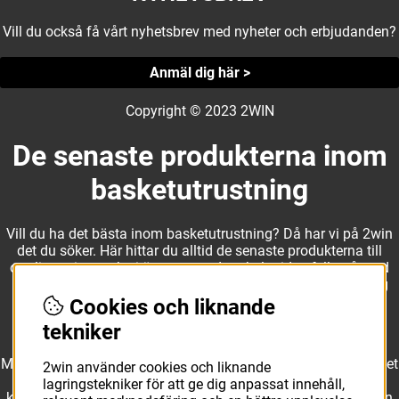
Vill du också få vårt nyhetsbrev med nyheter och erbjudanden?
Anmäl dig här >
Copyright © 2023 2WIN
De senaste produkterna inom
basketutrustning
Vill du ha det bästa inom basketutrustning? Då har vi på 2win
det du söker. Här hittar du alltid de senaste produkterna till
otroliga priser, och vi är noga med att hela tiden fylla på med
nyheter i webbshopen. Det gör oss till ett naturligt val för dig
som vill ha utrustning som överträffar alla andra märken.
Cookies och liknande
tekniker
Med ett av Sveriges största kläd- och skosortiment inom basket
2win använder cookies och liknande
kan vi erbjuda allt som du eller din klubb behöver. Välj ut
lagringstekniker för att ge dig anpassat innehåll,
kvalitativa basketbollar och basketskor från välkända märken