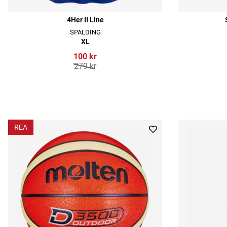
4Her II Line
SPALDING
XL
100 kr
279 kr
REA