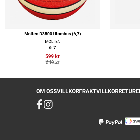
Molten D3500 Utomhus (6,7)
MOLTEN
6
7
599 kr
649 kr
OM OSS
VILLKOR
FRAKTVILLKOR
RETURER