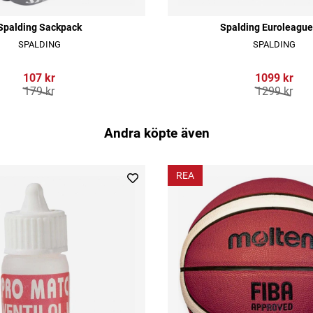
Spalding Sackpack
Spalding Euroleague
SPALDING
SPALDING
107 kr
1099 kr
179 kr
1299 kr
Andra köpte även
REA