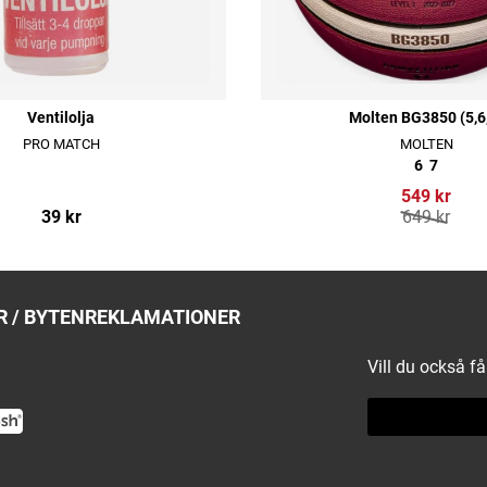
Ventilolja
Molten BG3850 (5,6
PRO MATCH
MOLTEN
6
7
549 kr
39 kr
649 kr
 / BYTEN
REKLAMATIONER
Vill du också f