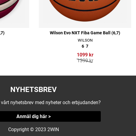
,7)
Wilson Evo NXT Fiba Game Ball (6,7)
WILSON
6
7
1099 kr
1399 kr
NYHETSBREV
å vårt nyhetsbrev med nyheter och erbjudanden?
Anmäl dig här >
Copyright © 2023 2WIN