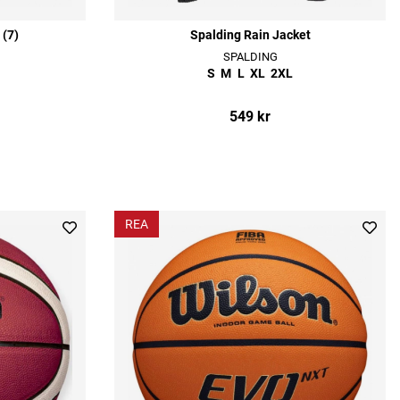
 (7)
Spalding Rain Jacket
SPALDING
S
M
L
XL
2XL
549 kr
REA