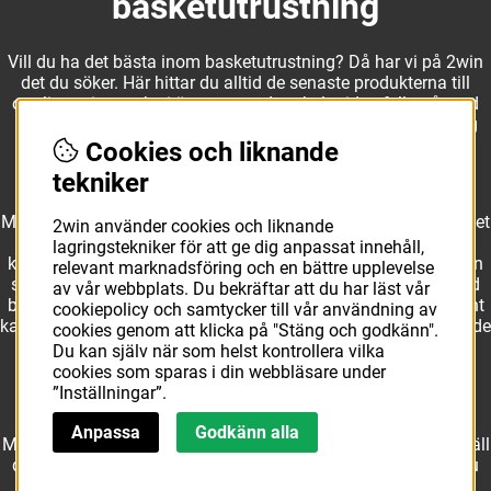
basketutrustning
Vill du ha det bästa inom basketutrustning? Då har vi på 2win
det du söker. Här hittar du alltid de senaste produkterna till
otroliga priser, och vi är noga med att hela tiden fylla på med
nyheter i webbshopen. Det gör oss till ett naturligt val för dig
som vill ha utrustning som överträffar alla andra märken.
Cookies och liknande
tekniker
Med ett av Sveriges största kläd- och skosortiment inom basket
2win använder cookies och liknande
kan vi erbjuda allt som du eller din klubb behöver. Välj ut
lagringstekniker för att ge dig anpassat innehåll,
kvalitativa basketbollar och basketskor från välkända märken
relevant marknadsföring och en bättre upplevelse
som Molten, Nike, Adidas och Spalding och komplettera med
av vår webbplats. Du bekräftar att du har läst vår
basketkläder från Jordan. I vårt breda och prisvärda sortiment
cookiepolicy och samtycker till vår användning av
kan vi erbjuda matchkläder som ger maximal rörelsefrihet, både
cookies genom att klicka på "Stäng och godkänn".
på och utanför planen. Oavsett vad du behöver för
Du kan själv när som helst kontrollera vilka
basketutrustning kan du vara säker på att hitta den här.
cookies som sparas i din webbläsare under
”Inställningar”.
Anpassa
Godkänn alla
Med över 10 års erfarenhet av branschen kan vi vår sak. Beställ
det just du behöver i webbshopen redan idag. Hos oss får du
alltid snabba leveranser och rättvisa priser!