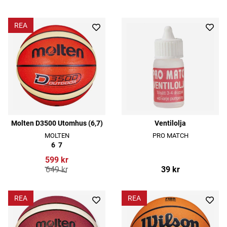
REA
Molten D3500 Utomhus (6,7)
Ventilolja
MOLTEN
PRO MATCH
6
7
599 kr
649 kr
39 kr
REA
REA