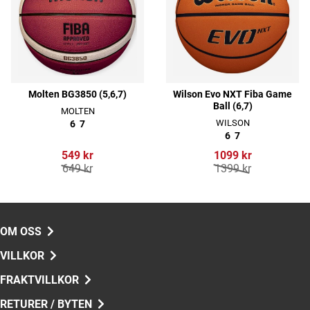
Molten BG3850 (5,6,7)
Wilson Evo NXT Fiba Game
Ball (6,7)
MOLTEN
WILSON
6
7
6
7
549 kr
1099 kr
649 kr
1399 kr
OM OSS
VILLKOR
FRAKTVILLKOR
RETURER / BYTEN