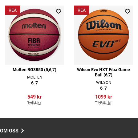
REA
REA
Molten BG3850 (5,6,7)
Wilson Evo NXT Fiba Game
Ball (6,7)
MOLTEN
WILSON
6
7
6
7
549 kr
1099 kr
649 kr
1399 kr
OM OSS