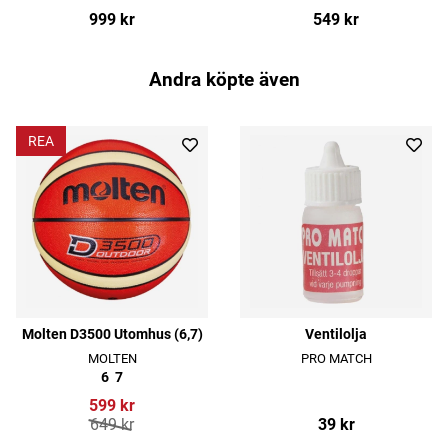
999 kr
549 kr
Andra köpte även
REA
Molten D3500 Utomhus (6,7)
Ventilolja
MOLTEN
PRO MATCH
6
7
599 kr
649 kr
39 kr