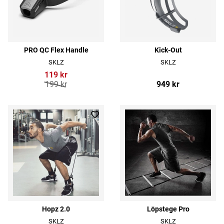
PRO QC Flex Handle
Kick-Out
SKLZ
SKLZ
119 kr
199 kr
949 kr
Hopz 2.0
Löpstege Pro
SKLZ
SKLZ