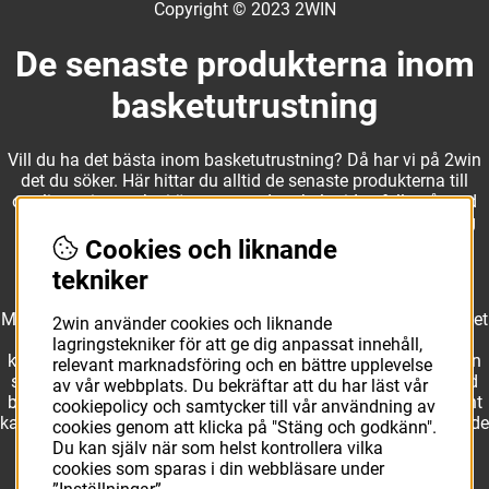
Copyright © 2023 2WIN
De senaste produkterna inom
basketutrustning
Vill du ha det bästa inom basketutrustning? Då har vi på 2win
det du söker. Här hittar du alltid de senaste produkterna till
otroliga priser, och vi är noga med att hela tiden fylla på med
nyheter i webbshopen. Det gör oss till ett naturligt val för dig
som vill ha utrustning som överträffar alla andra märken.
Cookies och liknande
tekniker
Med ett av Sveriges största kläd- och skosortiment inom basket
2win använder cookies och liknande
kan vi erbjuda allt som du eller din klubb behöver. Välj ut
lagringstekniker för att ge dig anpassat innehåll,
kvalitativa basketbollar och basketskor från välkända märken
relevant marknadsföring och en bättre upplevelse
som Molten, Nike, Adidas och Spalding och komplettera med
av vår webbplats. Du bekräftar att du har läst vår
basketkläder från Jordan. I vårt breda och prisvärda sortiment
cookiepolicy och samtycker till vår användning av
kan vi erbjuda matchkläder som ger maximal rörelsefrihet, både
cookies genom att klicka på "Stäng och godkänn".
på och utanför planen. Oavsett vad du behöver för
Du kan själv när som helst kontrollera vilka
basketutrustning kan du vara säker på att hitta den här.
cookies som sparas i din webbläsare under